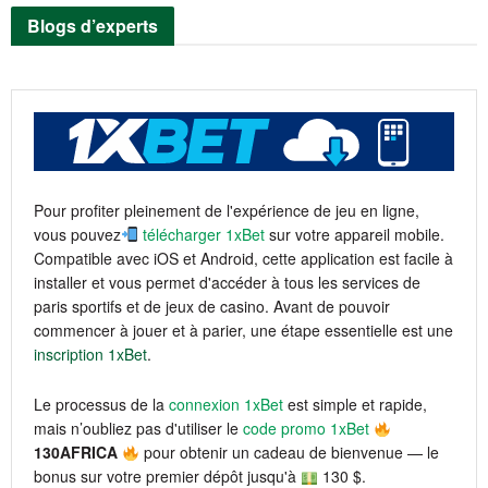
Blogs d’experts
Pour profiter pleinement de l'expérience de jeu en ligne,
vous pouvez
télécharger 1xBet
sur votre appareil mobile.
Compatible avec iOS et Android, cette application est facile à
installer et vous permet d'accéder à tous les services de
paris sportifs et de jeux de casino. Avant de pouvoir
commencer à jouer et à parier, une étape essentielle est une
inscription 1xBet
.
Le processus de la
connexion 1xBet
est simple et rapide,
mais n’oubliez pas d'utiliser le
code promo 1xBet
130AFRICA
pour obtenir un cadeau de bienvenue — le
bonus sur votre premier dépôt jusqu'à
130 $.