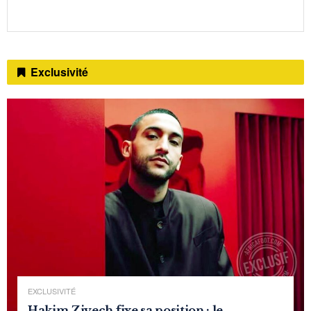
Exclusivité
EXCLUSIVITÉ
Hakim Ziyech fixe sa position : le