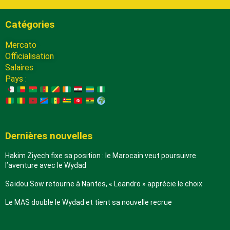
Catégories
Mercato
Officialisation
Salaires
Pays :
Dernières nouvelles
Hakim Ziyech fixe sa position : le Marocain veut poursuivre
l’aventure avec le Wydad
Saïdou Sow retourne à Nantes, « Leandro » apprécie le choix
Le MAS double le Wydad et tient sa nouvelle recrue