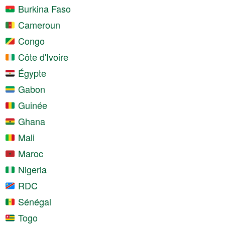
Burkina Faso
Cameroun
Congo
Côte d'Ivoire
Égypte
Gabon
Guinée
Ghana
Mali
Maroc
Nigeria
RDC
Sénégal
Togo