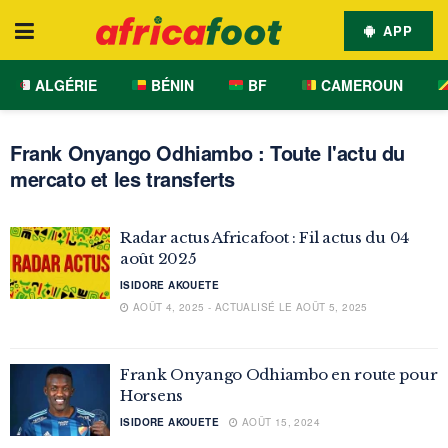
APP
ALGÉRIE
BÉNIN
BF
CAMEROUN
Frank Onyango Odhiambo : Toute l'actu du
mercato et les transferts
Radar actus Africafoot : Fil actus du 04
août 2025
ISIDORE AKOUETE
AOÛT 4, 2025 - ACTUALISÉ LE AOÛT 5, 2025
Frank Onyango Odhiambo en route pour
Horsens
ISIDORE AKOUETE
AOÛT 15, 2024