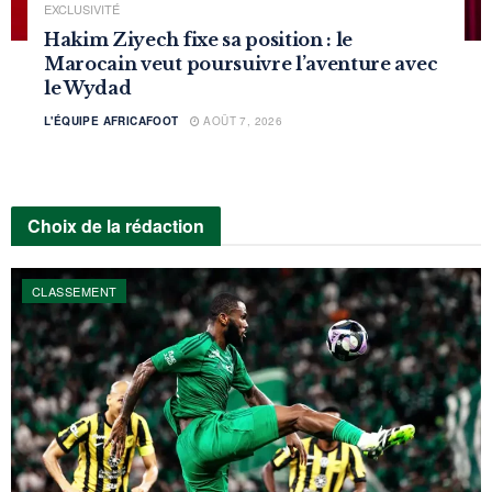
EXCLUSIVITÉ
Hakim Ziyech fixe sa position : le
Marocain veut poursuivre l’aventure avec
le Wydad
L'ÉQUIPE AFRICAFOOT
AOÛT 7, 2026
Choix de la rédaction
CLASSEMENT