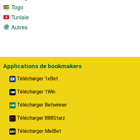
Togo
Tunisie
Autres
Applications de bookmakers
Télécharger 1xBet
Télécharger 1Win
Télécharger Betwinner
Télécharger 888Starz
Télécharger MelBet