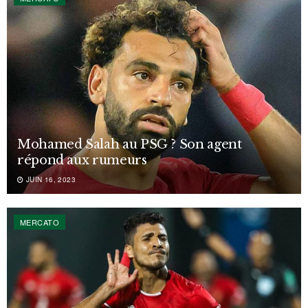
Mohamed Salah au PSG ? Son agent
répond aux rumeurs
JUIN 16, 2023
MERCATO