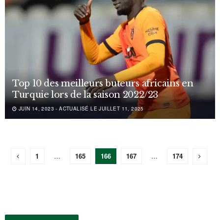
Top 10 des meilleurs buteurs africains en
Turquie lors de la saison 2022/23
JUIN 14, 2023 - ACTUALISÉ LE JUILLET 11, 2025
1
…
165
166
167
…
174