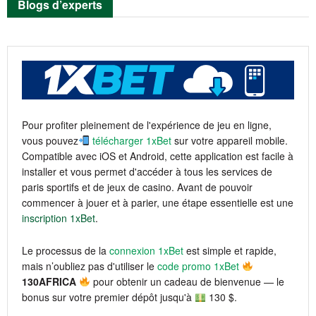
Blogs d’experts
Pour profiter pleinement de l'expérience de jeu en ligne,
vous pouvez
télécharger 1xBet
sur votre appareil mobile.
Compatible avec iOS et Android, cette application est facile à
installer et vous permet d'accéder à tous les services de
paris sportifs et de jeux de casino. Avant de pouvoir
commencer à jouer et à parier, une étape essentielle est une
inscription 1xBet
.
Le processus de la
connexion 1xBet
est simple et rapide,
mais n’oubliez pas d'utiliser le
code promo 1xBet
130AFRICA
pour obtenir un cadeau de bienvenue — le
bonus sur votre premier dépôt jusqu'à
130 $.