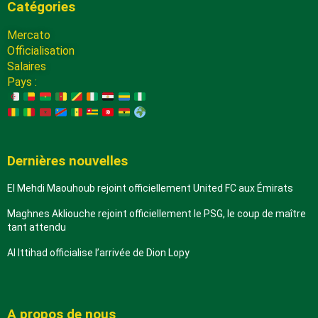
Catégories
Mercato
Officialisation
Salaires
Pays :
Dernières nouvelles
El Mehdi Maouhoub rejoint officiellement United FC aux Émirats
Maghnes Akliouche rejoint officiellement le PSG, le coup de maître
tant attendu
Al Ittihad officialise l’arrivée de Dion Lopy
A propos de nous