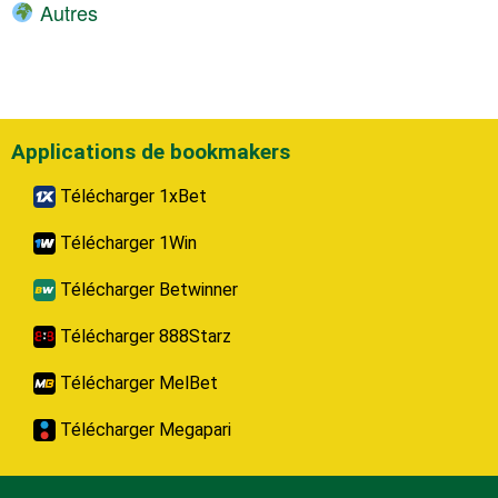
Autres
Applications de bookmakers
Télécharger 1xBet
Télécharger 1Win
Télécharger Betwinner
Télécharger 888Starz
Télécharger MelBet
Télécharger Megapari