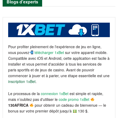
Blogs d’experts
Pour profiter pleinement de l'expérience de jeu en ligne,
vous pouvez
télécharger 1xBet
sur votre appareil mobile.
Compatible avec iOS et Android, cette application est facile à
installer et vous permet d'accéder à tous les services de
paris sportifs et de jeux de casino. Avant de pouvoir
commencer à jouer et à parier, une étape essentielle est une
inscription 1xBet
.
Le processus de la
connexion 1xBet
est simple et rapide,
mais n’oubliez pas d'utiliser le
code promo 1xBet
130AFRICA
pour obtenir un cadeau de bienvenue — le
bonus sur votre premier dépôt jusqu'à
130 $.