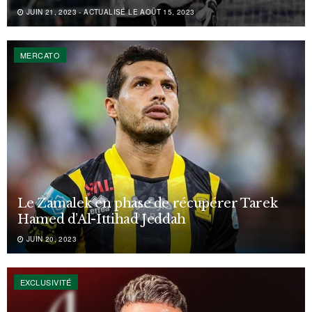
JUIN 21, 2023 - ACTUALISÉ LE AOÛT 15, 2023
MERCATO
Le Zamalek en phase de récupérer Tarek
Hamed d’Al-Ittihad Jeddah
JUIN 20, 2023
EXCLUSIVITÉ