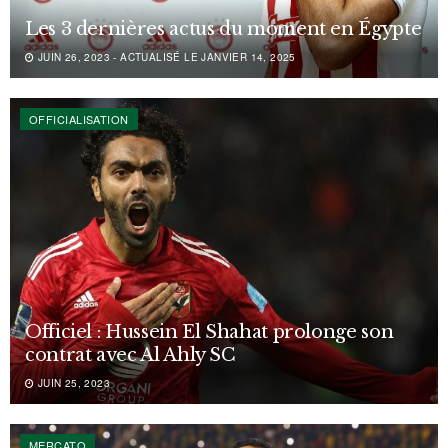
Les 3 dernières actus du moment en Égypte
JUIN 26, 2023 - ACTUALISÉ LE JANVIER 14, 2025
OFFICIALISATION
Officiel : Hussein El Shahat prolonge son
contrat avec Al Ahly SC
JUIN 25, 2023
MERCATO