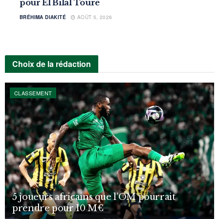
pour El Bilal Touré
BRÉHIMA DIAKITÉ
AOÛT 5, 2026
Choix de la rédaction
CLASSEMENT
5 joueurs africains que l’OM pourrait
prendre pour 10 M€