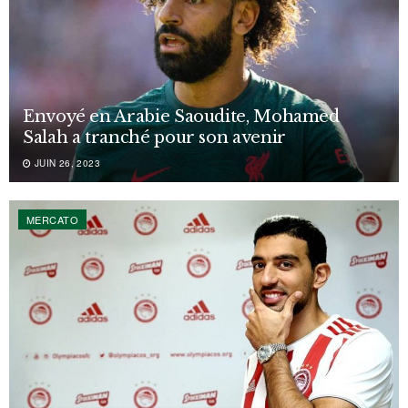
Envoyé en Arabie Saoudite, Mohamed
Salah a tranché pour son avenir
JUIN 26, 2023
MERCATO