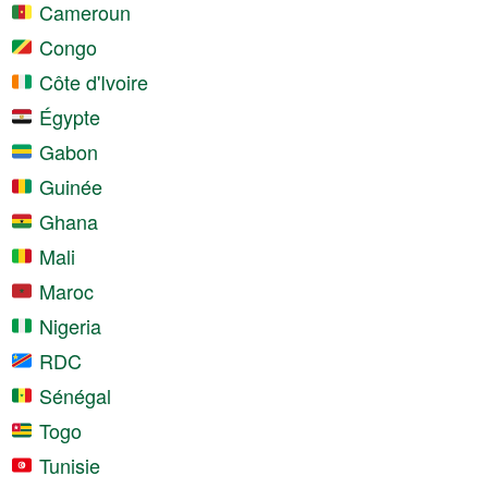
Cameroun
Congo
Côte d'Ivoire
Égypte
Gabon
Guinée
Ghana
Mali
Maroc
Nigeria
RDC
Sénégal
Togo
Tunisie