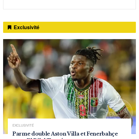
Exclusivité
EXCLUSIVITÉ
Parme double Aston Villa et Fenerbahçe