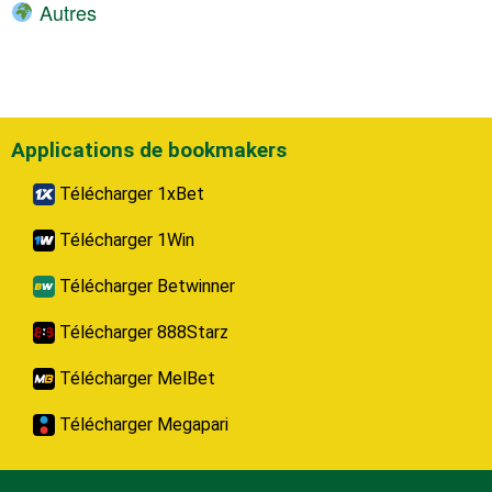
Autres
Applications de bookmakers
Télécharger 1xBet
Télécharger 1Win
Télécharger Betwinner
Télécharger 888Starz
Télécharger MelBet
Télécharger Megapari