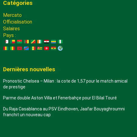
Catégories
Mercato
Officialisation
Salaires
Pays :
Dernières nouvelles
Pronostic Chelsea – Milan : la cote de 1,57 pour le match amical
de prestige
Parme double Aston Villa et Fenerbahçe pour El Bilal Touré
Du Raja Casablanca au PSV Eindhoven, Jaafar Bouyaghroumni
franchit un nouveau cap