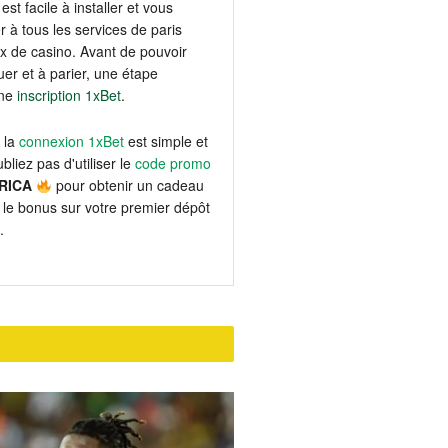
est facile à installer et vous
 à tous les services de paris
eux de casino. Avant de pouvoir
er et à parier, une étape
une
inscription 1xBet
.
 la
connexion 1xBet
est simple et
bliez pas d'utiliser le
code promo
RICA
pour obtenir un cadeau
le bonus sur votre premier dépôt
.