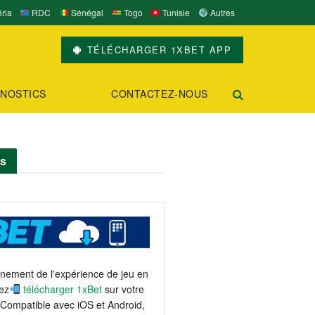
ria
RDC
Sénégal
Togo
Tunisie
Autres
TÉLÉCHARGER 1XBET APP
NOSTICS
CONTACTEZ-NOUS
ts
einement de l'expérience de jeu en
ez
télécharger 1xBet
sur votre
 Compatible avec iOS et Android,