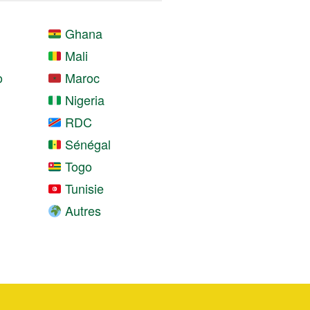
Ghana
Mali
o
Maroc
Nigeria
RDC
Sénégal
Togo
Tunisie
Autres