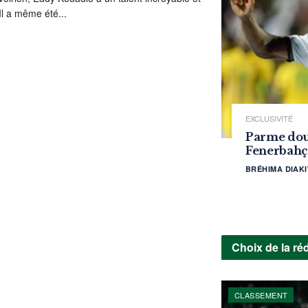
Il a même été...
EXCLUSIVITÉ
Parme doub
Fenerbahçe
BRÉHIMA DIAKI
Choix de la ré
CLASSEMENT