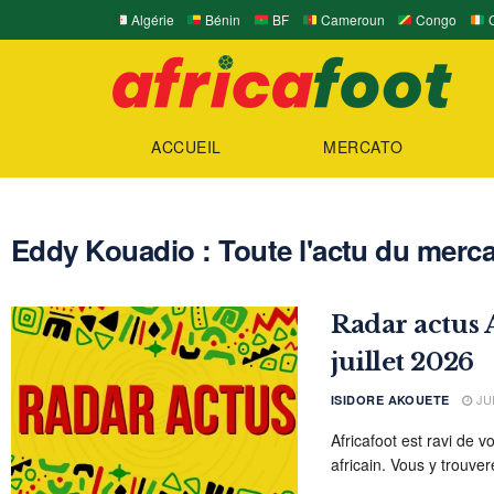
Algérie
Bénin
BF
Cameroun
Congo
C
ACCUEIL
MERCATO
Eddy Kouadio : Toute l'actu du mercat
Radar actus A
juillet 2026
JUI
ISIDORE AKOUETE
Africafoot est ravi de v
africain. Vous y trouvere