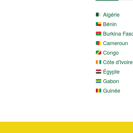
Algérie
Bénin
Burkina Fas
Cameroun
Congo
Côte d'Ivoire
Égypte
Gabon
Guinée