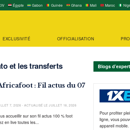
IV
Égypte
Gabon
Guinée
Ghana
Mali
Maroc
Nigé
EXCLUSIVITÉ
OFFICIALISATION
PRO
o et les transferts
Blogs d’exper
fricafoot : Fil actus du 07
LLET 7, 2026 - ACTUALISÉ LE JUILLET 16, 2026
Pour profiter pl
ous accueillir sur son fil actus 100 % foot
ligne, vous pouv
z en live toutes les...
appareil mobile.