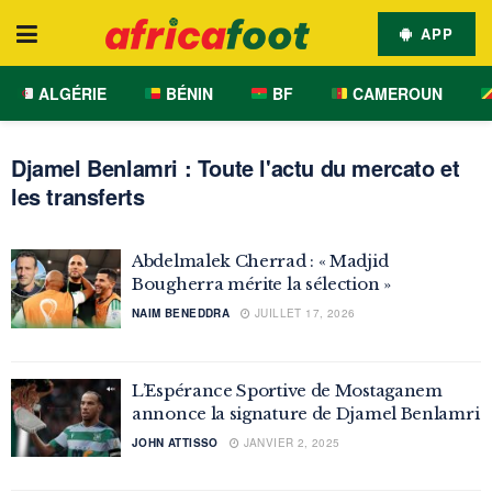
APP
ALGÉRIE
BÉNIN
BF
CAMEROUN
Djamel Benlamri : Toute l'actu du mercato et
les transferts
Abdelmalek Cherrad : « Madjid
Bougherra mérite la sélection »
NAIM BENEDDRA
JUILLET 17, 2026
L’Espérance Sportive de Mostaganem
annonce la signature de Djamel Benlamri
JOHN ATTISSO
JANVIER 2, 2025