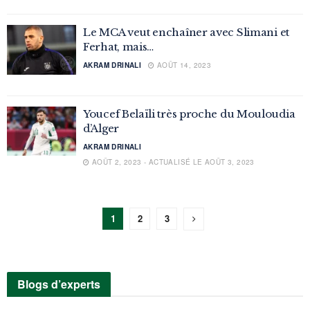
Le MCA veut enchaîner avec Slimani et
Ferhat, mais…
AKRAM DRINALI
AOÛT 14, 2023
Youcef Belaïli très proche du Mouloudia
d’Alger
AKRAM DRINALI
AOÛT 2, 2023 - ACTUALISÉ LE AOÛT 3, 2023
1
2
3
Blogs d’experts