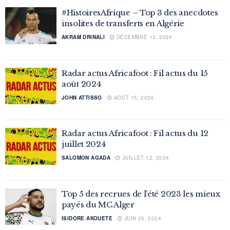
#HistoiresAfrique – Top 3 des anecdotes
insolites de transferts en Algérie
AKRAM DRINALI
DÉCEMBRE 13, 2024
Radar actus Africafoot : Fil actus du 15
août 2024
JOHN ATTISSO
AOÛT 15, 2024
Radar actus Africafoot : Fil actus du 12
juillet 2024
SALOMON AGADA
JUILLET 12, 2024
Top 5 des recrues de l’été 2023 les mieux
payés du MC Alger
ISIDORE AKOUETE
JUIN 25, 2024