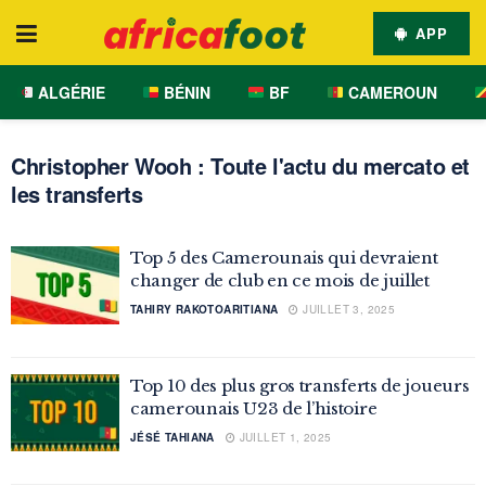
APP
ALGÉRIE
BÉNIN
BF
CAMEROUN
Christopher Wooh : Toute l'actu du mercato et
les transferts
Top 5 des Camerounais qui devraient
changer de club en ce mois de juillet
TAHIRY RAKOTOARITIANA
JUILLET 3, 2025
Top 10 des plus gros transferts de joueurs
camerounais U23 de l’histoire
JÉSÉ TAHIANA
JUILLET 1, 2025