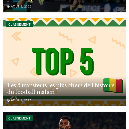
AOÛT 5, 2026
CLASSEMENT
Les 5 transferts les plus chers de l’histoire
du football malien
AOÛT 1, 2026
CLASSEMENT