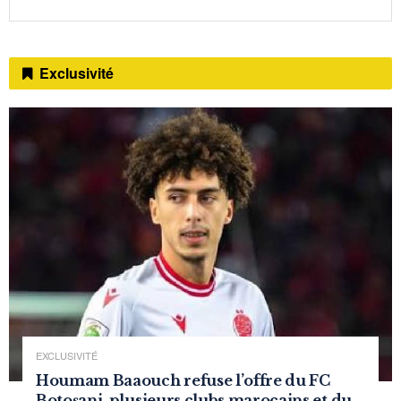
Exclusivité
EXCLUSIVITÉ
Houmam Baaouch refuse l’offre du FC
Botoșani, plusieurs clubs marocains et du