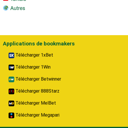
Autres
Applications de bookmakers
Télécharger 1xBet
Télécharger 1Win
Télécharger Betwinner
Télécharger 888Starz
Télécharger MelBet
Télécharger Megapari