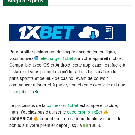
Blogs d’experts
Pour profiter pleinement de l'expérience de jeu en ligne,
vous pouvez
télécharger 1xBet
sur votre appareil mobile.
Compatible avec iOS et Android, cette application est facile à
installer et vous permet d'accéder à tous les services de
paris sportifs et de jeux de casino. Avant de pouvoir
commencer à jouer et à parier, une étape essentielle est une
inscription 1xBet
.
Le processus de la
connexion 1xBet
est simple et rapide,
mais n’oubliez pas d'utiliser le
code promo 1xBet
130AFRICA
pour obtenir un cadeau de bienvenue — le
bonus sur votre premier dépôt jusqu'à
130 $.