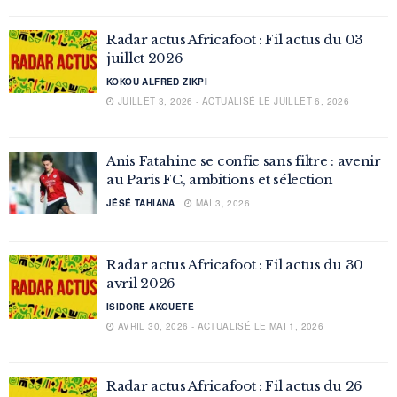
Radar actus Africafoot : Fil actus du 03
juillet 2026
KOKOU ALFRED ZIKPI
JUILLET 3, 2026 - ACTUALISÉ LE JUILLET 6, 2026
Anis Fatahine se confie sans filtre : avenir
au Paris FC, ambitions et sélection
JÉSÉ TAHIANA
MAI 3, 2026
Radar actus Africafoot : Fil actus du 30
avril 2026
ISIDORE AKOUETE
AVRIL 30, 2026 - ACTUALISÉ LE MAI 1, 2026
Radar actus Africafoot : Fil actus du 26