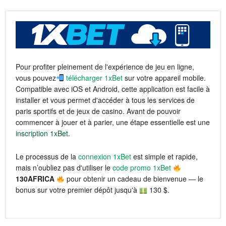
Pour profiter pleinement de l'expérience de jeu en ligne,
vous pouvez
télécharger 1xBet
sur votre appareil mobile.
Compatible avec iOS et Android, cette application est facile à
installer et vous permet d'accéder à tous les services de
paris sportifs et de jeux de casino. Avant de pouvoir
commencer à jouer et à parier, une étape essentielle est une
inscription 1xBet
.
Le processus de la
connexion 1xBet
est simple et rapide,
mais n’oubliez pas d'utiliser le
code promo 1xBet
130AFRICA
pour obtenir un cadeau de bienvenue — le
bonus sur votre premier dépôt jusqu'à
130 $.