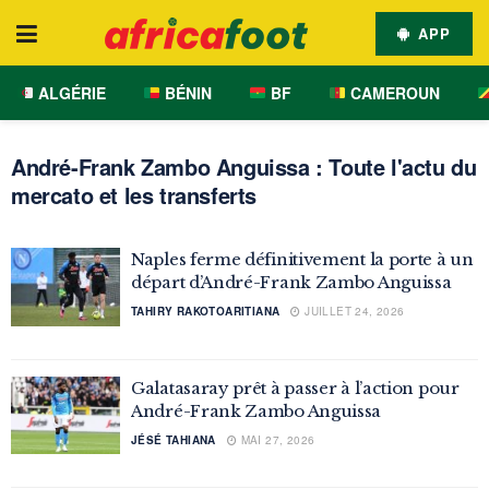
APP
ALGÉRIE
BÉNIN
BF
CAMEROUN
André-Frank Zambo Anguissa : Toute l'actu du
mercato et les transferts
Naples ferme définitivement la porte à un
départ d’André-Frank Zambo Anguissa
TAHIRY RAKOTOARITIANA
JUILLET 24, 2026
Galatasaray prêt à passer à l’action pour
André-Frank Zambo Anguissa
JÉSÉ TAHIANA
MAI 27, 2026