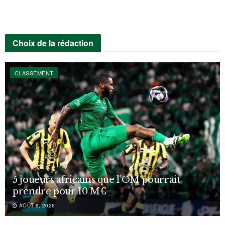
Choix de la rédaction
CLASSEMENT
5 joueurs africains que l’OM pourrait
prendre pour 10 M€
AOÛT 5, 2026