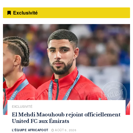
Exclusivité
EXCLUSIVITÉ
El Mehdi Maouhoub rejoint officiellement
United FC aux Émirats
L'ÉQUIPE AFRICAFOOT
AOÛT 6, 2026