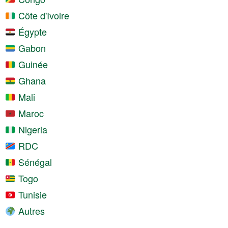
Côte d'Ivoire
Égypte
Gabon
Guinée
Ghana
Mali
Maroc
Nigeria
RDC
Sénégal
Togo
Tunisie
Autres