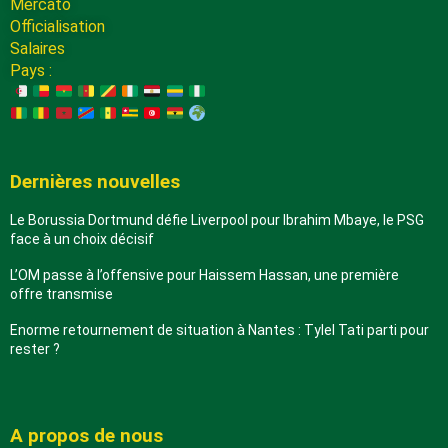
Mercato
Officialisation
Salaires
Pays :
Dernières nouvelles
Le Borussia Dortmund défie Liverpool pour Ibrahim Mbaye, le PSG
face à un choix décisif
L’OM passe à l’offensive pour Haissem Hassan, une première
offre transmise
Enorme retournement de situation à Nantes : Tylel Tati parti pour
rester ?
A propos de nous