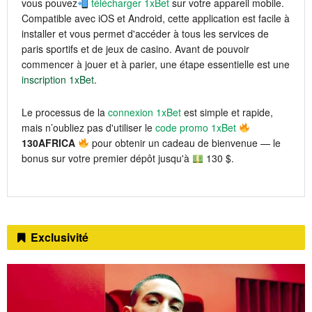
vous pouvez
télécharger 1xBet
sur votre appareil mobile.
Compatible avec iOS et Android, cette application est facile à
installer et vous permet d'accéder à tous les services de
paris sportifs et de jeux de casino. Avant de pouvoir
commencer à jouer et à parier, une étape essentielle est une
inscription 1xBet
.
Le processus de la
connexion 1xBet
est simple et rapide,
mais n’oubliez pas d'utiliser le
code promo 1xBet
130AFRICA
pour obtenir un cadeau de bienvenue — le
bonus sur votre premier dépôt jusqu'à
130 $.
Exclusivité