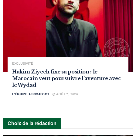
EXCLUSIVITÉ
Hakim Ziyech fixe sa position : le
Marocain veut poursuivre l’aventure avec
le Wydad
L'ÉQUIPE AFRICAFOOT
AOÛT 7, 2026
Choix de la rédaction