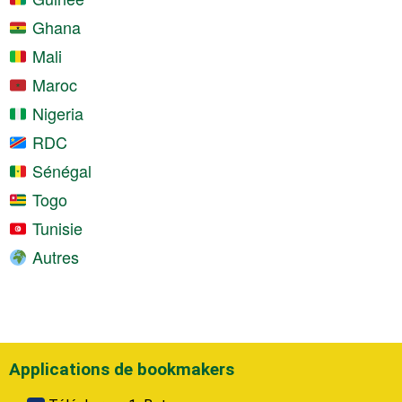
Ghana
Mali
Maroc
Nigeria
RDC
Sénégal
Togo
Tunisie
Autres
Applications de bookmakers