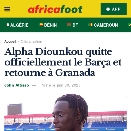
APP
ALGÉRIE
BÉNIN
BF
CAMEROUN
Accueil
Officialisation
Alpha Diounkou quitte
officiellement le Barça et
retourne à Granada
John Attisso
Posté le juin 30, 2023