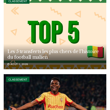
CLASSEMENT
Les 5 transferts les plus chers de l’histoire
du football malien
AOÛT 1, 2026
CLASSEMENT