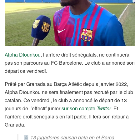
Alpha Diounkou
, l’arrière droit sénégalais, ne continuera
pas son parcours au FC Barcelone. Le club a annoncé son
départ ce vendredi.
Prêté par Granada au Barça Atlètic depuis janvier 2022,
Alpha Diounkou ne sera finalement pas recruté par le club
catalan. Ce vendredi, le club a annoncé le départ de 13
joueurs de l’effectif junior
sur son compte
Twitter
. Et
l’arrière droit sénégalais en fait partie. Il fera son retour à
Granada.
13 jugadores causan baja en el Barça