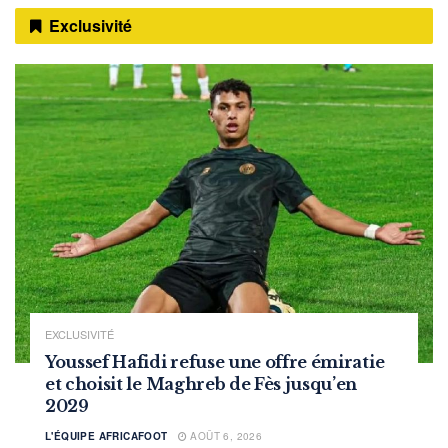
Exclusivité
EXCLUSIVITÉ
Youssef Hafidi refuse une offre émiratie
et choisit le Maghreb de Fès jusqu’en
2029
L'ÉQUIPE AFRICAFOOT
AOÛT 6, 2026