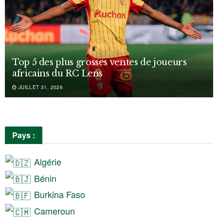
Top 5 des plus grosses ventes de joueurs
africains du RC Lens
JUILLET 31, 2026
Pays :
Algérie
Bénin
Burkina Faso
Cameroun