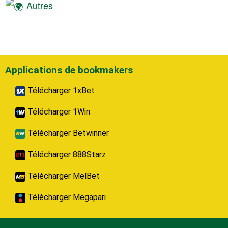
Autres
Applications de bookmakers
Télécharger 1xBet
Télécharger 1Win
Télécharger Betwinner
Télécharger 888Starz
Télécharger MelBet
Télécharger Megapari