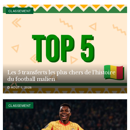
CLASSEMENT
Les 5 transferts les plus chers de l’histoire
du football malien
AOÛT 1, 2026
CLASSEMENT