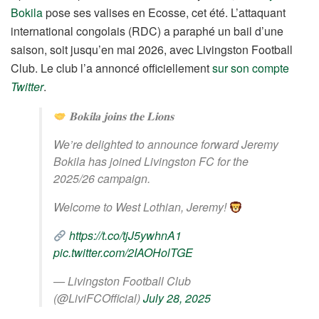
Bokila
pose ses valises en Ecosse, cet été. L’attaquant
international congolais (RDC) a paraphé un bail d’une
saison, soit jusqu’en mai 2026, avec Livingston Football
Club. Le club l’a annoncé officiellement
sur son compte
Twitter
.
𝐁𝐨𝐤𝐢𝐥𝐚 𝐣𝐨𝐢𝐧𝐬 𝐭𝐡𝐞 𝐋𝐢𝐨𝐧𝐬
We’re delighted to announce forward Jeremy
Bokila has joined Livingston FC for the
2025/26 campaign.
Welcome to West Lothian, Jeremy!
https://t.co/tjJ5ywhnA1
pic.twitter.com/2IAOHolTGE
— Livingston Football Club
(@LiviFCOfficial)
July 28, 2025