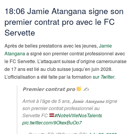
18:06 Jamie Atangana signe son
premier contrat pro avec le FC
Servette
Après de belles prestations avec les jeunes,
Jamie
Atangana
a signé son premier contrat professionnel avec
le FC Servette. L’attaquant suisse d’origine camerounaise
de 17 ans est lié au club suisse jusqu’en juin 2028.
L’officialisation a été faite par la formation
sur
Twitter
.
𝗣𝗿𝗲𝗺𝗶𝗲𝗿 𝗰𝗼𝗻𝘁𝗿𝗮𝘁 𝗽𝗿𝗼
✍
Arrivé à l'âge de 5 ans, 𝑱𝒂𝒎𝒊𝒆 𝑨𝒕𝒂𝒏𝒈𝒂𝒏𝒂 signe
son premier contrat professionnel au
Servette FC
#NotreVilleNosTalents
pic.twitter.com/9OkexBuOo7