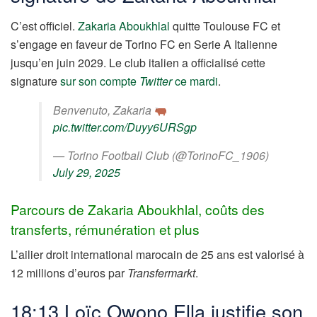
C’est officiel.
Zakaria Aboukhlal
quitte Toulouse FC et
s’engage en faveur de Torino FC en Serie A Italienne
jusqu’en juin 2029. Le club italien a officialisé cette
signature
sur son compte
Twitter
ce mardi
.
Benvenuto, Zakaria
pic.twitter.com/Duyy6URSgp
— Torino Football Club (@TorinoFC_1906)
July 29, 2025
Parcours de Zakaria Aboukhlal, coûts des
transferts, rémunération et plus
L’ailier droit international marocain de 25 ans est valorisé à
12 millions d’euros par
Transfermarkt
.
18:13 Loïc Owono Ella justifie son