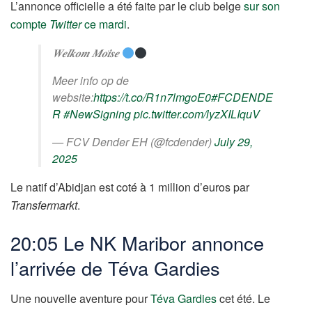
L’annonce officielle a été faite par le club belge
sur son
compte
Twitter
ce mardi
.
𝑾𝒆𝒍𝒌𝒐𝒎 𝑴𝒐𝒊̈𝒔𝒆
Meer info op de
website:
https://t.co/R1n7lmgoE0
#FCDENDE
R
#NewSigning
pic.twitter.com/lyzXILIquV
— FCV Dender EH (@fcdender)
July 29,
2025
Le natif d’Abidjan est coté à 1 million d’euros par
Transfermarkt
.
20:05 Le NK Maribor annonce
l’arrivée de Téva Gardies
Une nouvelle aventure pour
Téva Gardies
cet été. Le