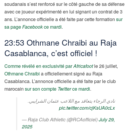
soudanais s’est renforcé sur le côté gauche de sa défense
avec ce joueur expérimenté en lui signant un contrat de 3
ans. L’annonce officielle a été faite par cette formation
sur
sa page
Facebook
ce mardi
.
23:53 Othmane Chraibi au Raja
Casablanca, c’est officiel !
Comme révélé en exclusivité par
Africafoot
le 26 juillet,
Othmane Chraibi
a officiellement signé au Raja
Casablanca. L’annonce officielle a été faite par le club
marocain
sur son compte
Twitter
ce mardi
.
نادي الرجاء يتعاقد مع اللاعب عثمان الشرايبي.
pic.twitter.com/cjKsUA0cLx
— Raja Club Athletic (@RCAofficiel)
July 29,
2025