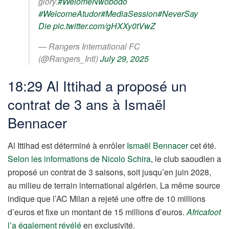
glory.
#WelomeNwobodo
#WelcomeAtudor
#MediaSession
#NeverSay
Die
pic.twitter.com/gHXXy0tVwZ
— Rangers International FC
(@Rangers_Intl)
July 29, 2025
18:29 Al Ittihad a proposé un
contrat de 3 ans à Ismaël
Bennacer
Al Ittihad est déterminé à enrôler
Ismaël Bennacer
cet été.
Selon les informations de Nicolo Schira
, le club saoudien a
proposé un contrat de 3 saisons, soit jusqu’en juin 2028,
au milieu de terrain international algérien. La même source
indique que l’AC Milan a rejeté une offre de 10 millions
d’euros et fixe un montant de 15 millions d’euros.
Africafoot
l’a également révélé
en exclusivité.