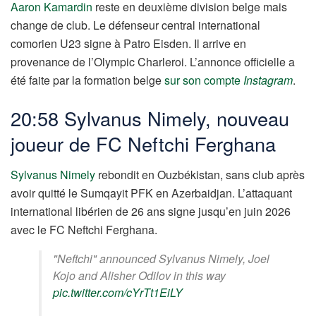
Aaron Kamardin
reste en deuxième division belge mais
change de club. Le défenseur central international
comorien U23 signe à Patro Eisden. Il arrive en
provenance de l’Olympic Charleroi. L’annonce officielle a
été faite par la formation belge
sur son compte
Instagram
.
20:58 Sylvanus Nimely, nouveau
joueur de FC Neftchi Ferghana
Sylvanus Nimely
rebondit en Ouzbékistan, sans club après
avoir quitté le Sumqayit PFK en Azerbaidjan. L’attaquant
international libérien de 26 ans signe jusqu’en juin 2026
avec le FC Neftchi Ferghana.
"Neftchi" announced Sylvanus Nimely, Joel
Kojo and Alisher Odilov in this way
pic.twitter.com/cYrTt1EiLY