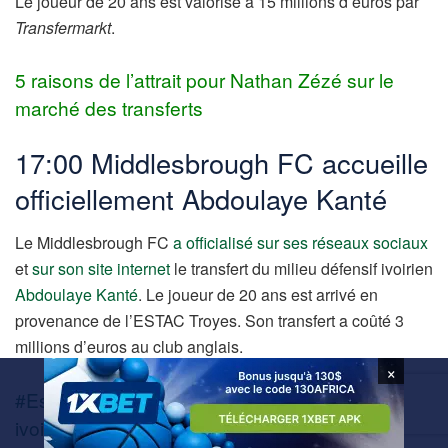
Le joueur de 20 ans est valorisé à 15 millions d’euros par
Transfermarkt
.
5 raisons de l’attrait pour Nathan Zézé sur le
marché des transferts
17:00 Middlesbrough FC accueille
officiellement Abdoulaye Kanté
Le Middlesbrough FC
a officialisé sur ses réseaux sociaux
et
sur son site internet
le transfert du milieu défensif ivoirien
Abdoulaye Kanté
. Le joueur de 20 ans est arrivé en
provenance de l’ESTAC Troyes. Son transfert a coûté 3
millions d’euros au club anglais.
×
#EspoirsAfrique : Top 5 des meilleurs jeunes
ivoiriens selon Olivier Kapo