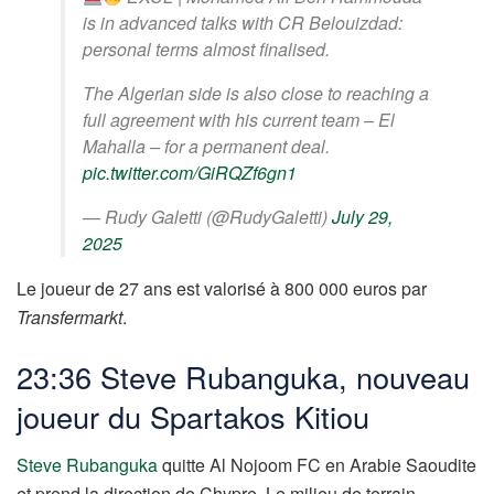
is in advanced talks with CR Belouizdad:
personal terms almost finalised.
The Algerian side is also close to reaching a
full agreement with his current team – El
Mahalla – for a permanent deal.
pic.twitter.com/GiRQZf6gn1
— Rudy Galetti (@RudyGaletti)
July 29,
2025
Le joueur de 27 ans est valorisé à 800 000 euros par
Transfermarkt
.
23:36 Steve Rubanguka, nouveau
joueur du Spartakos Kitiou
Steve Rubanguka
quitte Al Nojoom FC en Arabie Saoudite
et prend la direction de Chypre. Le milieu de terrain