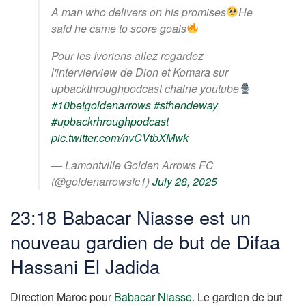
A man who delivers on his promises
He
said he came to score goals
Pour les Ivoriens allez regardez
l'intervierview de Dion et Komara sur
upbackthroughpodcast chaine youtube
#10betgoldenarrows
#sthendeway
#upbackrhroughpodcast
pic.twitter.com/nvCVtbXMwk
— Lamontville Golden Arrows FC
(@goldenarrowsfc1)
July 28, 2025
23:18 Babacar Niasse est un
nouveau gardien de but de Difaa
Hassani El Jadida
Direction Maroc pour
Babacar Niasse
. Le gardien de but