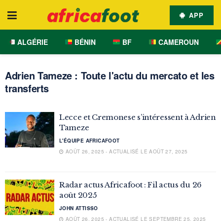
APP
ALGÉRIE
BÉNIN
BF
CAMEROUN
Adrien Tameze : Toute l'actu du mercato et les
transferts
Lecce et Cremonese s’intéressent à Adrien
Tameze
L'ÉQUIPE AFRICAFOOT
AOÛT 26, 2025 - ACTUALISÉ LE AOÛT 27, 2025
Radar actus Africafoot : Fil actus du 26
août 2025
JOHN ATTISSO
AOÛT 26, 2025 - ACTUALISÉ LE SEPTEMBRE 25, 2025