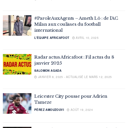
#ParoleAuxAgents – Ameth Lô : de l’AC
Milan aux coulisses du football
international
L'ÉQUIPE AFRICAFOOT
AVRIL 10, 2025
Radar actus Africafoot : Fil actus du 8
janvier 2025
SALOMON AGADA
JANVIER 8, 2025 - ACTUALISÉ LE MARS 12, 2025
Leicester City pousse pour Adrien
Tameze
PÉREZ AMOUZOUVI
AOÛT 19, 2024