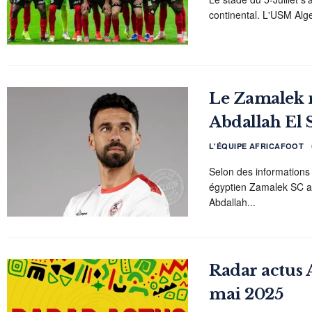
continental. L'USM Alge
Le Zamalek m
Abdallah El 
L'ÉQUIPE AFRICAFOOT
Selon des informations 
égyptien Zamalek SC a o
Abdallah...
Radar actus A
mai 2025