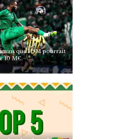
ricains que l’OM pourrait
r 10 M€