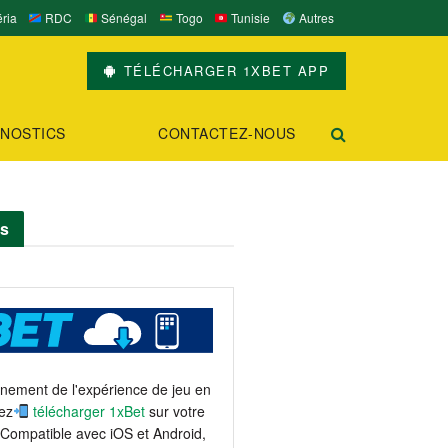
ria
RDC
Sénégal
Togo
Tunisie
Autres
TÉLÉCHARGER 1XBET APP
NOSTICS
CONTACTEZ-NOUS
ts
einement de l'expérience de jeu en
ez
télécharger 1xBet
sur votre
 Compatible avec iOS et Android,