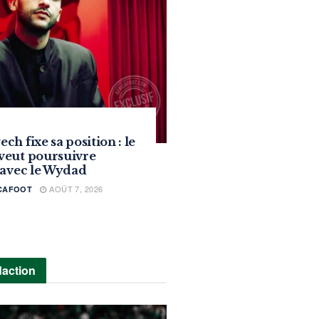
h fixe sa position : le
veut poursuivre
 avec le Wydad
AOÛT 7, 2026
ICAFOOT
daction