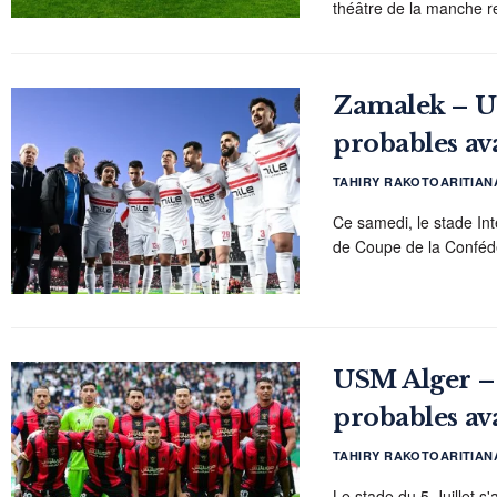
théâtre de la manche ret
Zamalek – U
probables av
TAHIRY RAKOTOARITIAN
Ce samedi, le stade Int
de Coupe de la Confédé
USM Alger –
probables av
TAHIRY RAKOTOARITIAN
Le stade du 5-Juillet s