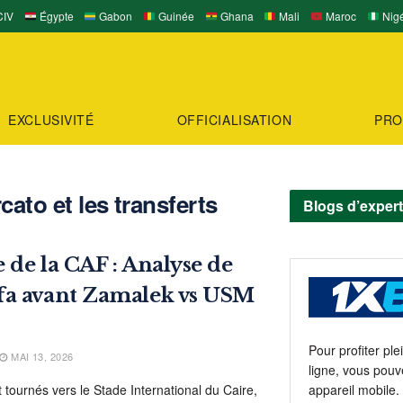
IV
Égypte
Gabon
Guinée
Ghana
Mali
Maroc
Nigé
EXCLUSIVITÉ
OFFICIALISATION
PRO
cato et les transferts
Blogs d’exper
 de la CAF : Analyse de
fa avant Zamalek vs USM
Pour profiter pl
MAI 13, 2026
ligne, vous pouv
appareil mobile.
 tournés vers le Stade International du Caire,