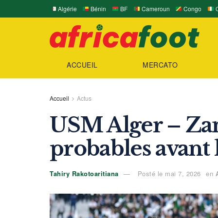
Algérie
Bénin
BF
Cameroun
Congo
C
ACCUEIL
MERCATO
Accueil
Actus
USM Alger – Zam
probables avant 
Tahiry Rakotoaritiana
Posté le mai 7, 2026
en