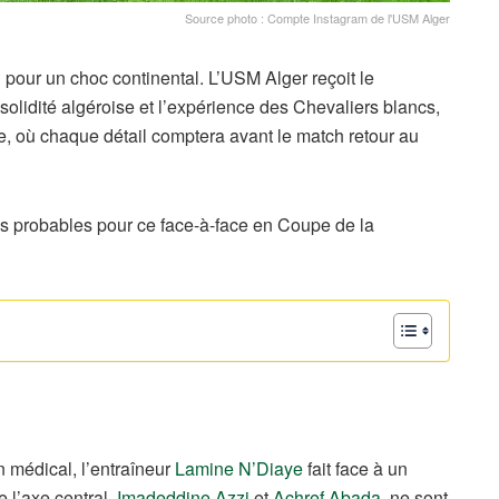
Source photo : Compte Instagram de l'USM Alger
i pour un choc continental. L’USM Alger reçoit le
olidité algéroise et l’expérience des Chevaliers blancs,
are, où chaque détail comptera avant le match retour au
s probables pour ce face-à-face en Coupe de la
an médical, l’entraîneur
Lamine N’Diaye
fait face à un
e l’axe central,
Imadeddine Azzi
et
Achref Abada
, ne sont