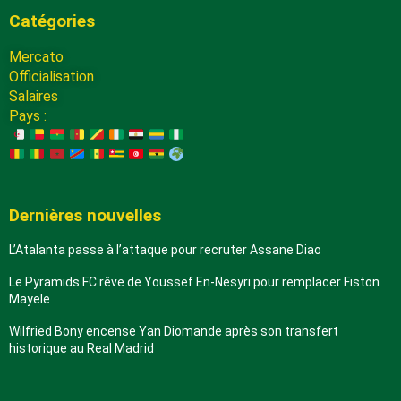
Catégories
Mercato
Officialisation
Salaires
Pays :
Dernières nouvelles
L’Atalanta passe à l’attaque pour recruter Assane Diao
Le Pyramids FC rêve de Youssef En-Nesyri pour remplacer Fiston
Mayele
Wilfried Bony encense Yan Diomande après son transfert
historique au Real Madrid