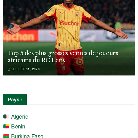
Top 5 des plus grosses ventes de joueurs
africains du RC Lens
JUILLET 31, 2026
Pays :
Algérie
Bénin
Burkina Faso