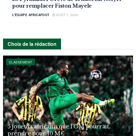
pour remplacer Fiston Mayele
L'ÉQUIPE AFRICAFOOT
AOÛT 7, 2026
Choix de la rédaction
CLASSEMENT
5 joueurs africains que l’OM pourrait
prendre pour 10 M€