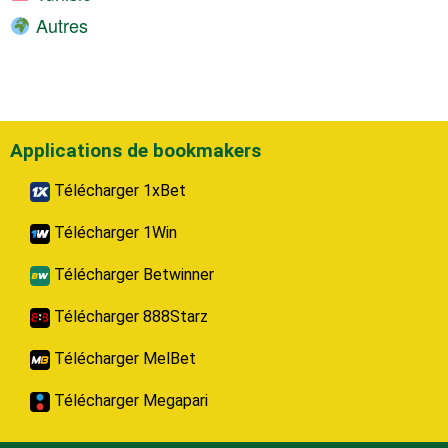
Autres
Applications de bookmakers
Télécharger 1xBet
Télécharger 1Win
Télécharger Betwinner
Télécharger 888Starz
Télécharger MelBet
Télécharger Megapari