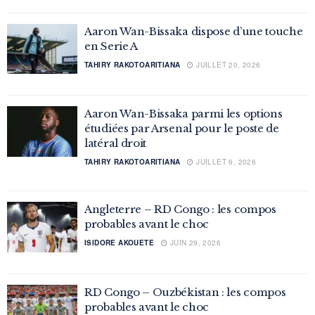
Aaron Wan-Bissaka dispose d’une touche
en Serie A
TAHIRY RAKOTOARITIANA
JUILLET 20, 2026
Aaron Wan-Bissaka parmi les options
étudiées par Arsenal pour le poste de
latéral droit
TAHIRY RAKOTOARITIANA
JUILLET 6, 2026
Angleterre – RD Congo : les compos
probables avant le choc
ISIDORE AKOUETE
JUIN 29, 2026
RD Congo – Ouzbékistan : les compos
probables avant le choc