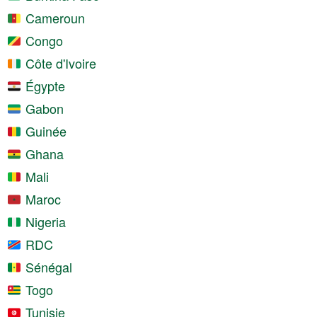
Cameroun
Congo
Côte d'Ivoire
Égypte
Gabon
Guinée
Ghana
Mali
Maroc
Nigeria
RDC
Sénégal
Togo
Tunisie