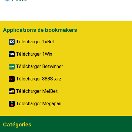
Applications de bookmakers
Télécharger 1xBet
Télécharger 1Win
Télécharger Betwinner
Télécharger 888Starz
Télécharger MelBet
Télécharger Megapari
Catégories