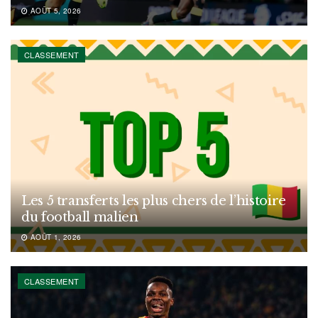
AOÛT 5, 2026
CLASSEMENT
Les 5 transferts les plus chers de l’histoire
du football malien
AOÛT 1, 2026
CLASSEMENT