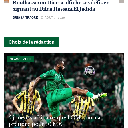
Boulkassoum Diarra affiche ses défis en
signant au Difaâ Hassani El Jadida
DRISSA TRAORÉ
AOÛT 7, 2026
Choix de la rédaction
CLASSEMENT
5 joueurs africains que l’OM pourrait
prendre pour 10 M€