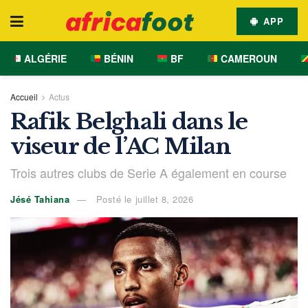
APP
ALGÉRIE
BÉNIN
BF
CAMEROUN
Accueil
Actus
Rafik Belghali dans le
viseur de l’AC Milan
Trois autres clubs de Serie A également en course
Jésé Tahiana
Posté le juillet 8, 2026