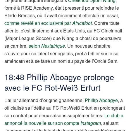
Le jeune attaquant sénégalais
Cheikhou Djibril Niang
,
formé à RISE Academy, était pressenti pour rejoindre le
Stade Brestois, où il avait récemment effectué un essai,
comme révélé en exclusivité par
Africafoot
.
Contre toute
attente, c’est finalement aux États-Unis, au FC Cincinnati
(Major League Soccer) que Niang a choisi de poursuivre
sa carrière,
selon
Nextafrique
.
Un nouveau chapitre
s’ouvre pour ce talent sénégalais, prêt à briller sur le sol
américain et à se faire un nom au pays de l’Oncle Sam.
18:48 Phillip Aboagye prolonge
avec le FC Rot-Weiß Erfurt
L’ailier allemand d’origine ghanéenne,
Phillip Aboagye
, a
officialisé sa fidélité au FC Rot-Weiß Erfurt en prolongeant
son contrat pour deux saisons supplémentaires.
Le club a
annoncé la nouvelle sur son compte
Instagram
,
saluant
l’engagement et le talent du joueur, déjà considéré comme