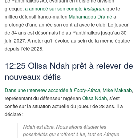
Le Panthiraikos AO, évoluant en troisième division
grecque,
a annoncé sur son compte
Instagram
que le
milieu défensif franco-malien
Mahamadou Dramé
a
prolongé d’une année son contrat avec le club. Le joueur
de 34 ans est désormais lié au Panthiraikos jusqu’au 30
juin 2027. A noter qu’il évolue au sein de la même équipe
depuis l’été 2025.
12:25 Olisa Ndah prêt à relever de
nouveaux défis
Dans une interview accordée à
Footy-Africa
,
Mike Makaab
,
représentant du défenseur nigérian
Olisa Ndah
, s’est
confié sur la situation actuelle du joueur de 28 ans. Il a
déclaré :
Ndah est libre. Nous allons étudier les
possibilités qui s’offrent à lui, tant en Afrique