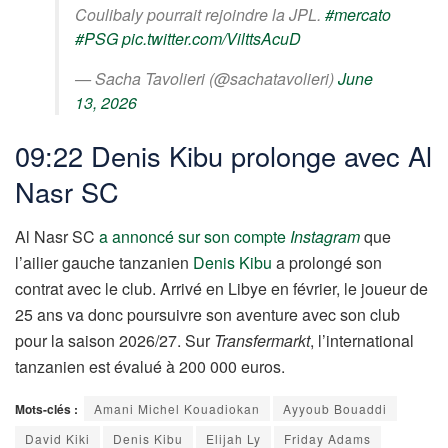
Coulibaly pourrait rejoindre la JPL.
#mercato
#PSG
pic.twitter.com/VilttsAcuD
— Sacha Tavolieri (@sachatavolieri)
June
13, 2026
09:22 Denis Kibu prolonge avec Al
Nasr SC
Al Nasr SC
a annoncé sur son compte
Instagram
que
l’ailier gauche tanzanien
Denis Kibu
a prolongé son
contrat avec le club. Arrivé en Libye en février, le joueur de
25 ans va donc poursuivre son aventure avec son club
pour la saison 2026/27. Sur
Transfermarkt
, l’international
tanzanien est évalué à 200 000 euros.
Mots-clés :
Amani Michel Kouadiokan
Ayyoub Bouaddi
David Kiki
Denis Kibu
Elijah Ly
Friday Adams