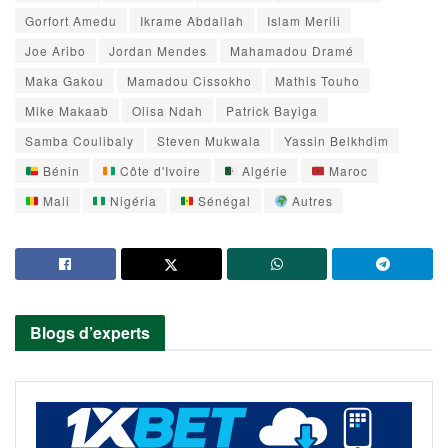
Gorfort Amedu
Ikrame Abdallah
Islam Merili
Joe Aribo
Jordan Mendes
Mahamadou Dramé
Maka Gakou
Mamadou Cissokho
Mathis Touho
Mike Makaab
Olisa Ndah
Patrick Bayiga
Samba Coulibaly
Steven Mukwala
Yassin Belkhdim
Bénin
Côte d'Ivoire
Algérie
Maroc
Mali
Nigéria
Sénégal
Autres
Blogs d’experts