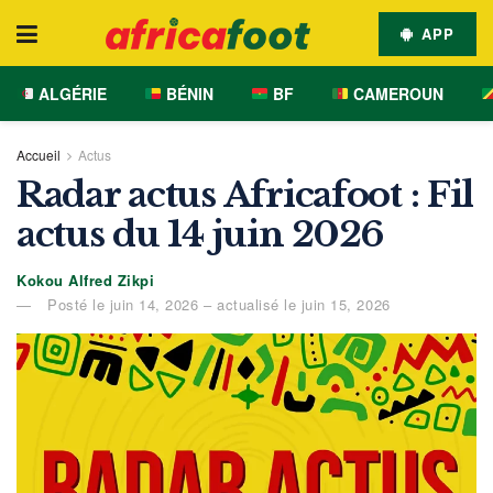
APP
ALGÉRIE
BÉNIN
BF
CAMEROUN
Accueil
Actus
Radar actus Africafoot : Fil
actus du 14 juin 2026
Kokou Alfred Zikpi
Posté le juin 14, 2026 – actualisé le juin 15, 2026