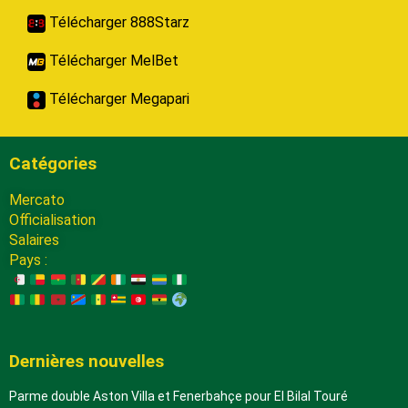
Télécharger 888Starz
Télécharger MelBet
Télécharger Megapari
Catégories
Mercato
Officialisation
Salaires
Pays :
Dernières nouvelles
Parme double Aston Villa et Fenerbahçe pour El Bilal Touré