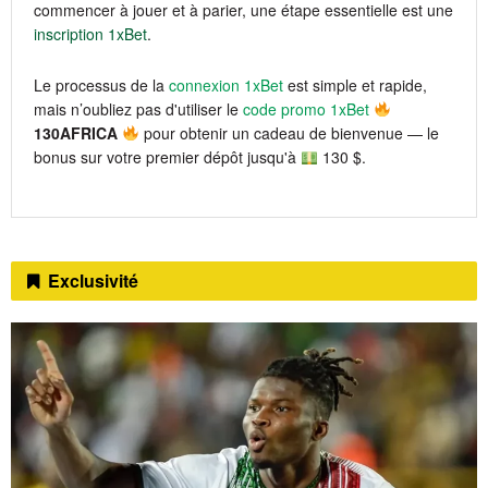
commencer à jouer et à parier, une étape essentielle est une
inscription 1xBet
.
Le processus de la
connexion 1xBet
est simple et rapide,
mais n’oubliez pas d'utiliser le
code promo 1xBet
130AFRICA
pour obtenir un cadeau de bienvenue — le
bonus sur votre premier dépôt jusqu'à
130 $.
Exclusivité