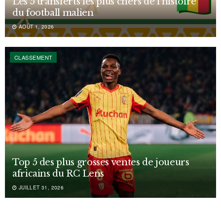
Les 5 transferts les plus chers de l’histoire
du football malien
AOÛT 1, 2026
CLASSEMENT
Top 5 des plus grosses ventes de joueurs
africains du RC Lens
JUILLET 31, 2026