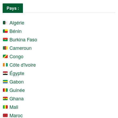
Pays :
Algérie
Bénin
Burkina Faso
Cameroun
Congo
Côte d'Ivoire
Égypte
Gabon
Guinée
Ghana
Mali
Maroc