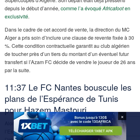
Supercoupes d’Algérie. Son départ était déjà pressenti
depuis le début d’année,
comme l’a évoqué
Africafoot
en
exclusivité
.
Dans le cadre de cet accord de vente, la direction du MC
Alger a pris soin d’inclure une clause de revente fixée à 30
%. Cette condition contractuelle garantit au club algérien
de toucher près d’un tiers du montant d’un éventuel futur
transfert si l’Azam FC décide de vendre le joueur de 26 ans
par la suite.
11:37 Le FC Nantes bouscule les
plans de l’Espérance de Tunis
pour Hazem Mastouri
×
Alors qu’il semblait sur le point de s’engager avec
l’Espérance de Tunis,
Hazem Mastouri
suscite désormais
l’intérêt du FC Nantes,
d’après les rapports de
TN Foot
.