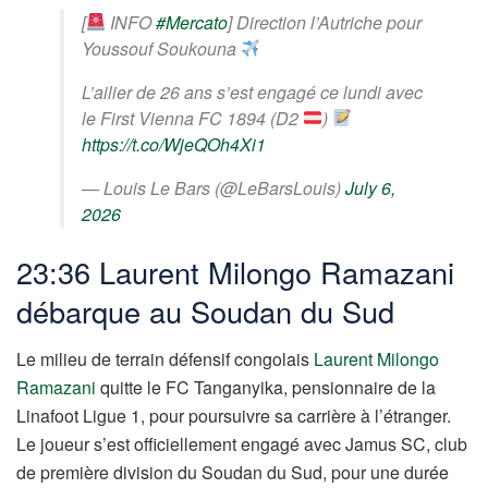
[
INFO
#Mercato
] Direction l’Autriche pour
Youssouf Soukouna
L’ailier de 26 ans s’est engagé ce lundi avec
le First Vienna FC 1894 (D2
)
https://t.co/WjeQOh4Xi1
— Louis Le Bars (@LeBarsLouis)
July 6,
2026
23:36 Laurent Milongo Ramazani
débarque au Soudan du Sud
Le milieu de terrain défensif congolais
Laurent Milongo
Ramazani
quitte le FC Tanganyika, pensionnaire de la
Linafoot Ligue 1, pour poursuivre sa carrière à l’étranger.
Le joueur s’est officiellement engagé avec Jamus SC, club
de première division du Soudan du Sud, pour une durée