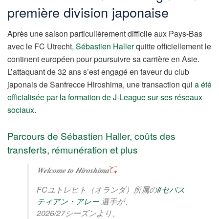
première division japonaise
Après une saison particulièrement difficile aux Pays-Bas
avec le FC Utrecht,
Sébastien Haller
quitte officiellement le
continent européen pour poursuivre sa carrière en Asie.
L’attaquant de 32 ans s’est engagé en faveur du club
japonais de Sanfrecce Hiroshima, une transaction qui
a été
officialisée par la formation de J-League sur ses réseaux
sociaux
.
Parcours de Sébastien Haller, coûts des
transferts, rémunération et plus
𝑾𝒆𝒍𝒄𝒐𝒎𝒆 𝒕𝒐 𝑯𝒊𝒓𝒐𝒔𝒉𝒊𝒎𝒂
FCユトレヒト（オランダ）所属の
#セバス
ティアン・アレー
選手が、
2026/27シーズンより、