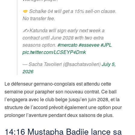
Schalke 04 will get a 15% sell-on clause.
No transfer fee.
✍️ Katunda will sign early next week a
contract until June 2028 with two extra
seasons option.
#mercato
#essevee
#JPL
pic.twitter.com/LCSEYP4Dmk
— Sacha Tavolieri (@sachatavolieri)
July 5,
2026
Le défenseur germano-congolais est attendu cette
semaine pour parapher son nouveau contrat. Ce bail
l’engagera avec le club belge jusqu’en juin 2028, et la
structure de l’accord prévoit également une option pour
prolonger l’aventure pendant deux saisons de plus.
14:16 Mustapha Badjie lance sa