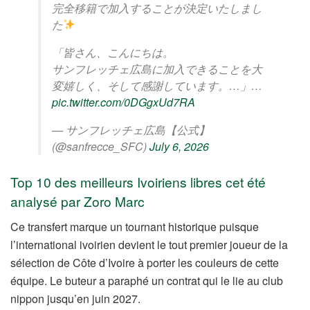
完全移籍で加入することが決定いたしまし
た
「皆さん、こんにちは。
サンフレッチェ広島に加入できることを大
変嬉しく、そして感謝しています。…」…
pic.twitter.com/0DGgxUd7RA
— サンフレッチェ広島【公式】
(@sanfrecce_SFC)
July 6, 2026
Top 10 des meilleurs Ivoiriens libres cet été
analysé par Zoro Marc
Ce transfert marque un tournant historique puisque
l’international ivoirien devient le tout premier joueur de la
sélection de Côte d’Ivoire à porter les couleurs de cette
équipe. Le buteur a paraphé un contrat qui le lie au club
nippon jusqu’en juin 2027.