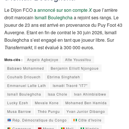
Le Dijon FCO
a annoncé sur son compte
X
que l’arrière
droit marocain
Ismaïl Bouleghcha
a rejoint ses rangs. Le
joueur de 23 ans est arrivé en provenance du Puy Foot 43
Auvergne. Etant en fin de contrat le 30 juin 2026, Ismaïl
Bouleghcha s’est engagé en tant que joueur libre. Sur
Transfermarkt
, il est évalué à 300 000 euros.
Mots-clés :
Angelo Agbejoye
Atte Youssifou
Babawo Mohammed
Benjamin Elliott Njongoue
Couhaib Driouech
Ebrima Singhateh
Emmanuel Latte Lath
Ismaël Traoré "IT7"
Ismaïl Bouleghcha
Issa Chole
Ivan Ahimbisibwe
Lucky Ezeh
Mevale Kone
Mohamed Ben Hamida
Musa Barrow
Théo Pungu
Yvan Junior Dibango
Rép. Démocratique du Congo
Côte d'Ivoire
Cameroun
Maroc
Mali
Nigéria