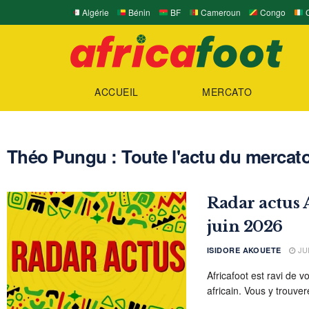
Algérie
Bénin
BF
Cameroun
Congo
C
ACCUEIL
MERCATO
Théo Pungu : Toute l'actu du mercato 
Radar actus A
juin 2026
JUI
ISIDORE AKOUETE
Africafoot est ravi de v
africain. Vous y trouvere