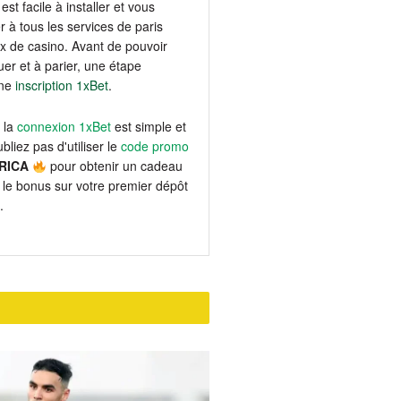
est facile à installer et vous
 à tous les services de paris
eux de casino. Avant de pouvoir
er et à parier, une étape
une
inscription 1xBet
.
 la
connexion 1xBet
est simple et
bliez pas d'utiliser le
code promo
RICA
pour obtenir un cadeau
le bonus sur votre premier dépôt
.