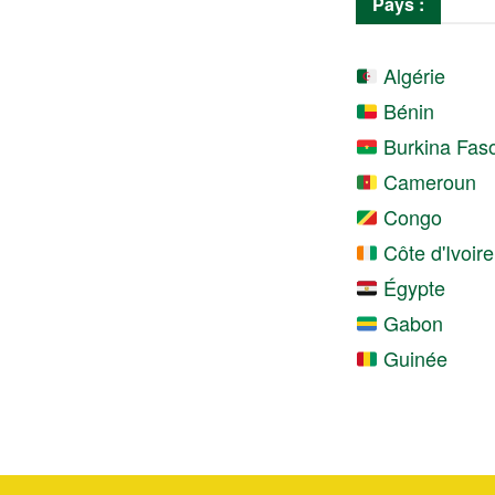
Pays :
Algérie
Bénin
Burkina Fas
Cameroun
Congo
Côte d'Ivoire
Égypte
Gabon
Guinée