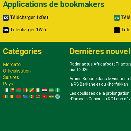
Applications de bookmakers
Télécharger 1xBet
Télé
Télécharger 1Win
Télé
Catégories
Dernières nouvel
Mercato
Radar actus Africafoot : Fil actu
août 2026
Officialisation
Salaires
Amine Souane dans le viseur du 
Pays :
la RS Berkane et du Khorfakkan
Les coulisses de la prolongation
d’Ismaëlo Ganiou au RC Lens dév