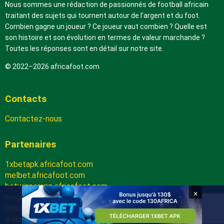
Nous sommes une rédaction de passionnés de football africain
traitant des sujets qui tournent autour de l’argent et du foot.
Combien gagne un joueur ? Ce joueur vaut combien ? Quelle est
son histoire et son évolution en termes de valeur marchande ?
Toutes les réponses sont en détail sur notre site.
© 2022–2026 africafoot.com
Contacts
Contactez-nous
Partenaires
1xbetapk.africafoot.com
melbet.africafoot.com
betwinnerapp.africafoot.com
×
megapari.africafoot.com
888starz.africafoot.com
arabic.africafoot.com