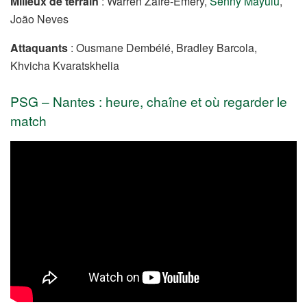
Milieux de terrain
: Warren Zaïre-Emery,
Senny Mayulu
,
João Neves
Attaquants
: Ousmane Dembélé, Bradley Barcola,
Khvicha Kvaratskhelia
PSG – Nantes : heure, chaîne et où regarder le
match