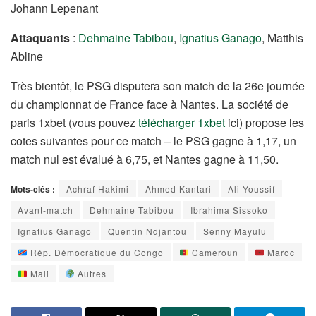
Johann Lepenant
Attaquants
:
Dehmaine Tabibou
,
Ignatius Ganago
, Matthis
Abline
Très bientôt, le PSG disputera son match de la 26e journée
du championnat de France face à Nantes. La société de
paris 1xbet (vous pouvez
télécharger 1xbet
ici) propose les
cotes suivantes pour ce match – le PSG gagne à 1,17, un
match nul est évalué à 6,75, et Nantes gagne à 11,50.
Mots-clés :
Achraf Hakimi
Ahmed Kantari
Ali Youssif
Avant-match
Dehmaine Tabibou
Ibrahima Sissoko
Ignatius Ganago
Quentin Ndjantou
Senny Mayulu
Rép. Démocratique du Congo
Cameroun
Maroc
Mali
Autres