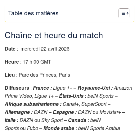
Table des matières
Chaîne et heure du match
Date
: mercredi 22 avril 2026
Heure
: 17 h 00 GMT
Lieu
: Parc des Princes, Paris
Diffuseurs
:
France :
Ligue 1+
–
Royaume-Uni :
Amazon
Prime Video
,
Ligue 1+
–
États-Unis :
beIN Sports
–
Afrique subsaharienne :
Canal+
,
SuperSport
–
Allemagne :
DAZN
–
Espagne :
DAZN
ou
Movistar+
–
Italie :
DAZN
ou
Sky Sport
–
Canada :
beIN
Sports
ou
Fubo
–
Monde arabe :
beIN Sports Arabia