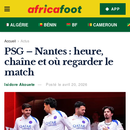
APP
ALGÉRIE
BÉNIN
BF
CAMEROUN
Accueil
Actus
PSG – Nantes : heure,
chaîne et où regarder le
match
Isidore Akouete
Posté le avril 20, 2026