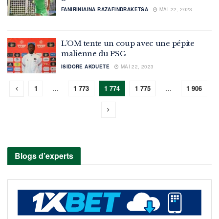
FANIRINIAINA RAZAFINDRAKETSA
MAI 22, 2023
L’OM tente un coup avec une pépite
malienne du PSG
ISIDORE AKOUETE
MAI 22, 2023
1
…
1 773
1 774
1 775
…
1 906
Blogs d’experts