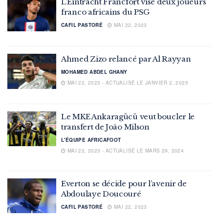
L’Eintracht Francfort vise deux joueurs
franco africains du PSG
CAFIL PASTORÉ
MAI 22, 2023
Ahmed Zizo relancé par Al Rayyan
MOHAMED ABDEL GHANY
MAI 22, 2023 - ACTUALISÉ LE JANVIER 2, 2025
Le MKE Ankaragücü veut boucler le
transfert de João Milson
L'ÉQUIPE AFRICAFOOT
MAI 22, 2023 - ACTUALISÉ LE MARS 29, 2024
Everton se décide pour l’avenir de
Abdoulaye Doucouré
CAFIL PASTORÉ
MAI 22, 2023