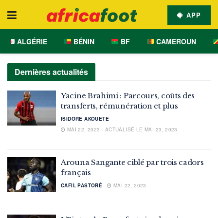
APP
ALGÉRIE
BÉNIN
BF
CAMEROUN
Dernières actualités
Yacine Brahimi : Parcours, coûts des
transferts, rémunération et plus
ISIDORE AKOUETE
MAI 22, 2023 - ACTUALISÉ LE MAI 23, 2023
Arouna Sangante ciblé par trois cadors
français
CAFIL PASTORÉ
MAI 22, 2023