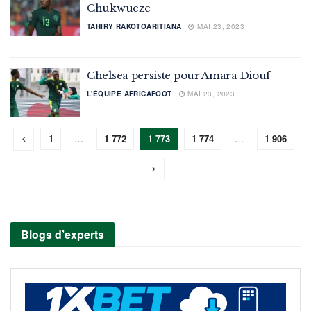
Chukwueze
TAHIRY RAKOTOARITIANA
MAI 23, 2023
Chelsea persiste pour Amara Diouf
L'ÉQUIPE AFRICAFOOT
MAI 23, 2023
1
…
1 772
1 773
1 774
…
1 906
Blogs d’experts