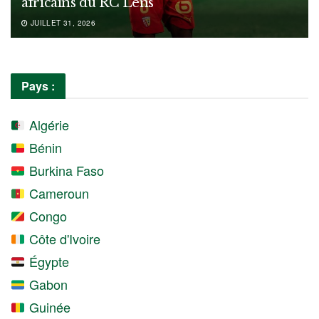
africains du RC Lens
JUILLET 31, 2026
Pays :
Algérie
Bénin
Burkina Faso
Cameroun
Congo
Côte d'Ivoire
Égypte
Gabon
Guinée