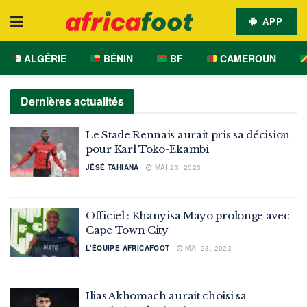
APP
ALGÉRIE
BÉNIN
BF
CAMEROUN
Dernières actualités
Le Stade Rennais aurait pris sa décision
pour Karl Toko-Ekambi
JÉSÉ TAHIANA
MAI 23, 2023
Officiel : Khanyisa Mayo prolonge avec
Cape Town City
L'ÉQUIPE AFRICAFOOT
MAI 23, 2023
Ilias Akhomach aurait choisi sa