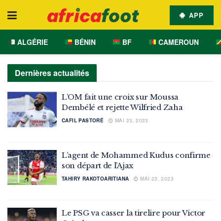
APP
ALGÉRIE
BÉNIN
BF
CAMEROUN
Dernières actualités
L’OM fait une croix sur Moussa
Dembélé et rejette Wilfried Zaha
CAFIL PASTORÉ
MAI 23, 2023
L’agent de Mohammed Kudus confirme
son départ de l’Ajax
TAHIRY RAKOTOARITIANA
MAI 23, 2023
Le PSG va casser la tirelire pour Victor