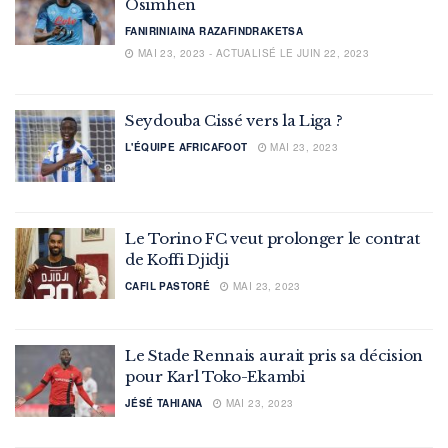
Osimhen
FANIRINIAINA RAZAFINDRAKETSA
MAI 23, 2023 - ACTUALISÉ LE JUIN 22, 2023
Seydouba Cissé vers la Liga ?
L'ÉQUIPE AFRICAFOOT
MAI 23, 2023
Le Torino FC veut prolonger le contrat
de Koffi Djidji
CAFIL PASTORÉ
MAI 23, 2023
Le Stade Rennais aurait pris sa décision
pour Karl Toko-Ekambi
JÉSÉ TAHIANA
MAI 23, 2023