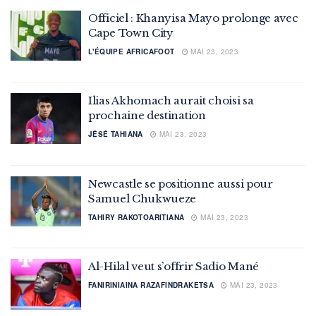
Officiel : Khanyisa Mayo prolonge avec
Cape Town City
L'ÉQUIPE AFRICAFOOT
MAI 23, 2023
Ilias Akhomach aurait choisi sa
prochaine destination
JÉSÉ TAHIANA
MAI 23, 2023
Newcastle se positionne aussi pour
Samuel Chukwueze
TAHIRY RAKOTOARITIANA
MAI 23, 2023
Al-Hilal veut s’offrir Sadio Mané
FANIRINIAINA RAZAFINDRAKETSA
MAI 23, 2023