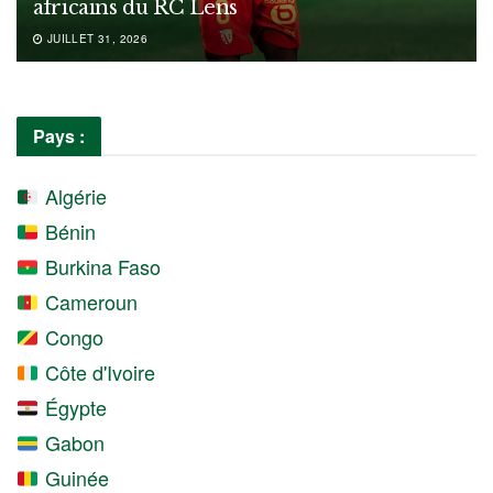
africains du RC Lens
JUILLET 31, 2026
Pays :
Algérie
Bénin
Burkina Faso
Cameroun
Congo
Côte d'Ivoire
Égypte
Gabon
Guinée