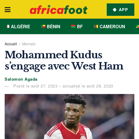
APP
ALGÉRIE
BÉNIN
BF
CAMEROUN
Accueil
Mercato
Mohammed Kudus
s’engage avec West Ham
Salomon Agada
Posté le août 27, 2023 – actualisé le août 28, 2023