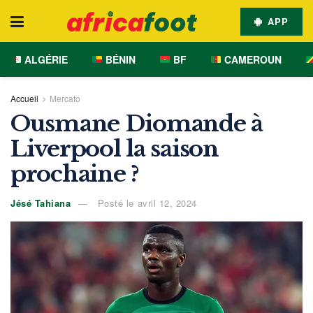
APP
ALGÉRIE
BÉNIN
BF
CAMEROUN
Accueil
Mercato
Ousmane Diomande à
Liverpool la saison
prochaine ?
Jésé Tahiana
Posté le avril 12, 2024