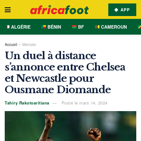
APP
ALGÉRIE
BÉNIN
BF
CAMEROUN
Accueil
Mercato
Un duel à distance
s’annonce entre Chelsea
et Newcastle pour
Ousmane Diomande
Tahiry Rakotoaritiana
Posté le mars 14, 2024