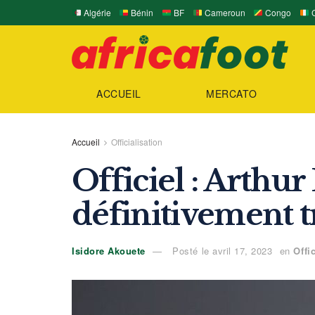
Algérie
Bénin
BF
Cameroun
Congo
C
ACCUEIL
MERCATO
Accueil
Officialisation
Officiel : Arthu
définitivement t
Isidore Akouete
Posté le avril 17, 2023
en
Offi