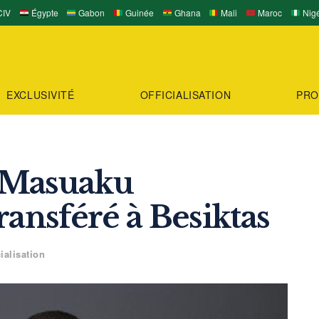
IV
Égypte
Gabon
Guinée
Ghana
Mali
Maroc
Nigé
EXCLUSIVITÉ
OFFICIALISATION
PRO
r Masuaku
ransféré à Besiktas
cialisation