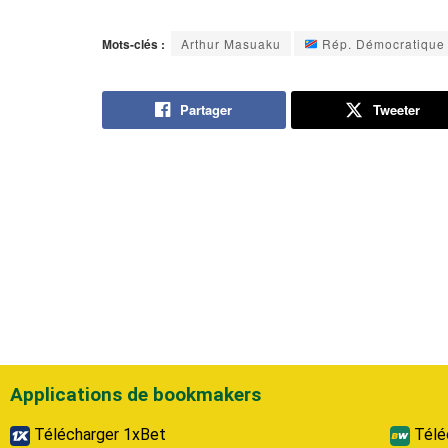
Mots-clés :
Arthur Masuaku
Rép. Démocratique
Partager
Tweeter
Applications de bookmakers
Télécharger 1xBet
Télé