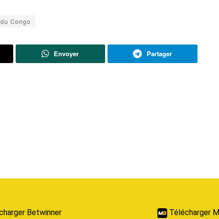
 du Congo
Envoyer
Partager
charger Betwinner
Télécharger M