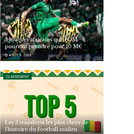
5 joueurs africains que l’OM
pourrait prendre pour 10 M€
AOÛT 5, 2026
CLASSEMENT
Les 5 transferts les plus chers de
l’histoire du football malien