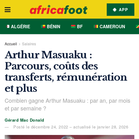
APP
ALGÉRIE
BÉNIN
BF
CAMEROUN
Accueil
Salaires
Arthur Masuaku :
Parcours, coûts des
transferts, rémunération
et plus
Combien gagne Arthur Masuaku : par an, par mois
et par semaine ?
Gérard Mac Donald
Posté le décembre 24, 2022 – actualisé le janvier 28, 2026