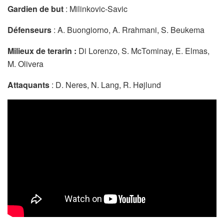
Gardien de but
: Milinkovic-Savic
Défenseurs
: A. Buongiorno, A. Rrahmani, S. Beukema
Milieux de terarin :
Di Lorenzo, S. McTominay, E. Elmas,
M. Olivera
Attaquants
: D. Neres, N. Lang, R. Højlund