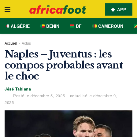
APP
ALGÉRIE
BÉNIN
BF
CAMEROUN
Accueil
Actus
Naples – Juventus : les
compos probables avant
le choc
Jésé Tahiana
Posté le décembre 5, 2025 – actualisé le décembre 9,
2025