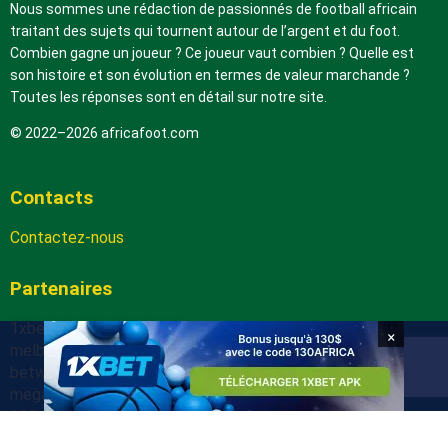
Nous sommes une rédaction de passionnés de football africain
traitant des sujets qui tournent autour de l’argent et du foot.
Combien gagne un joueur ? Ce joueur vaut combien ? Quelle est
son histoire et son évolution en termes de valeur marchande ?
Toutes les réponses sont en détail sur notre site.
© 2022–2026 africafoot.com
Contacts
Contactez-nous
Partenaires
1xbetapk.africafoot.com
×
melbet.africafoot.com
betwinnerapp.africafoot.com
megapari.africafoot.com
888starz.africafoot.com
arabic.africafoot.com