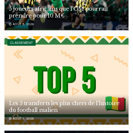
5 joueurs africains que l’OM pourrait
prendre pour 10 M€
AOÛT 5, 2026
CLASSEMENT
Les 5 transferts les plus chers de l’histoire
du football malien
AOÛT 1, 2026