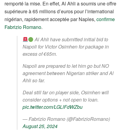
remporté la mise. En effet, Al Ahli a soumis une offre
supérieure à 65 millions d’euros pour l’international
nigérian, rapidement acceptée par Naples,
confirme
Fabrizio Romano
.
Al Ahli have submitted initial bid to
Napoli for Victor Osimhen for package in
excess of €65m.
Napoli are prepared to let him go but NO
agreement between Nigerian striker and Al
Ahli so far.
Deal still far on player side, Osimhen will
consider options + not open to loan.
pic.twitter.com/LGLlFdWZbu
— Fabrizio Romano (@FabrizioRomano)
August 25, 2024