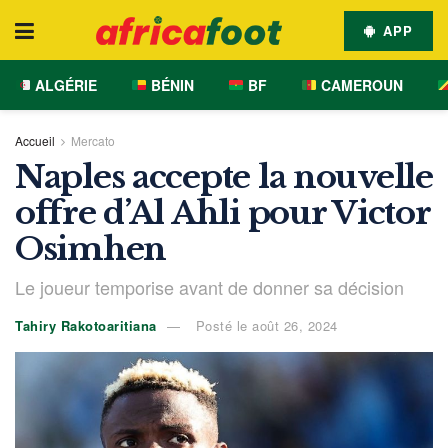
APP
ALGÉRIE
BÉNIN
BF
CAMEROUN
Accueil
Mercato
Naples accepte la nouvelle
offre d’Al Ahli pour Victor
Osimhen
Le joueur temporise avant de donner sa décision
Tahiry Rakotoaritiana
Posté le août 26, 2024