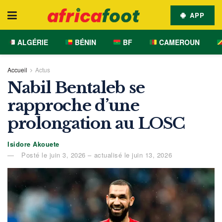
APP
ALGÉRIE
BÉNIN
BF
CAMEROUN
Accueil
Actus
Nabil Bentaleb se
rapproche d’une
prolongation au LOSC
Isidore Akouete
Posté le juin 3, 2026 – actualisé le juin 13, 2026