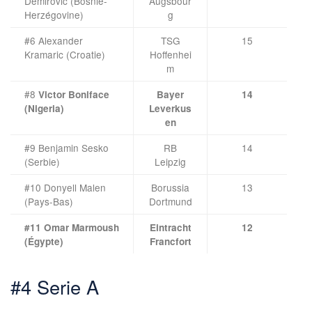
Demirovic (Bosnie-
Augsbour
Herzégovine)
g
#6 Alexander
TSG
15
Kramaric (Croatie)
Hoffenhei
m
#8
Victor Boniface
Bayer
14
(Nigeria)
Leverkus
en
#9 Benjamin Sesko
RB
14
(Serbie)
Leipzig
#10 Donyell Malen
Borussia
13
(Pays-Bas)
Dortmund
#11 Omar Marmoush
Eintracht
12
(Égypte)
Francfort
#4 Serie A