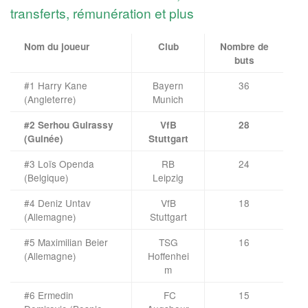
transferts, rémunération et plus
Nom du joueur
Club
Nombre de
buts
#1 Harry Kane
Bayern
36
(Angleterre)
Munich
#2 Serhou Guirassy
VfB
28
(Guinée)
Stuttgart
#3 Loïs Openda
RB
24
(Belgique)
Leipzig
#4 Deniz Untav
VfB
18
(Allemagne)
Stuttgart
#5 Maximilian Beier
TSG
16
(Allemagne)
Hoffenhei
m
#6 Ermedin
FC
15