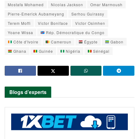
Mostafa Mohamed
Nicolas Jackson
Omar Marmoush
Pierre-Emerick Aubameyang
Serhou Guirassy
Terem Moffi
Victor Boniface
Victor Osimhen
Yoane Wissa
Rép. Démocratique du Congo
Côte d'Ivoire
Cameroun
Égypte
Gabon
Ghana
Guinée
Nigéria
Sénégal
Blogs d’experts