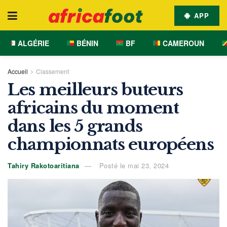
APP
ALGÉRIE
BÉNIN
BF
CAMEROUN
Accueil
Classement
Les meilleurs buteurs
africains du moment
dans les 5 grands
championnats européens
Tahiry Rakotoaritiana
Posté le mai 23, 2024