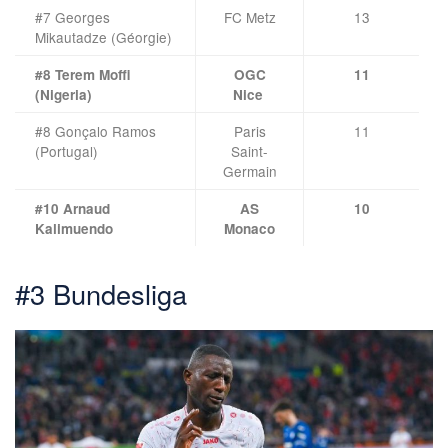
#7 Georges
FC Metz
13
Mikautadze (Géorgie)
#8
Terem Moffi
OGC
11
(Nigeria)
Nice
#8 Gonçalo Ramos
Paris
11
(Portugal)
Saint-
Germain
#10 Arnaud
AS
10
Kalimuendo
Monaco
#3 Bundesliga