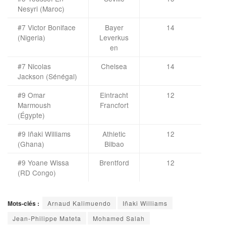
Nesyri (Maroc)
#7 Victor Boniface
Bayer
14
(Nigeria)
Leverkus
en
#7 Nicolas
Chelsea
14
Jackson (Sénégal)
#9 Omar
Eintracht
12
Marmoush
Francfort
(Égypte)
#9 Iñaki Williams
Athletic
12
(Ghana)
Bilbao
#9 Yoane Wissa
Brentford
12
(RD Congo)
Mots-clés :
Arnaud Kalimuendo
Iñaki Williams
Jean-Philippe Mateta
Mohamed Salah