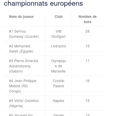
championnats européens
Nom du joueur
Club
Nombre de
buts
#1 Serhou
VfB
28
Guirassy (Guinée)
Stuttgart
#2 Mohamed
Liverpool
18
Salah (Égypte)
#3 Pierre-Emerick
Olympiqu
17
Aubameyang
e de
(Gabon)
Marseille
#4 Jean-Philippe
Crystal
16
Mateta (RD
Palace
Congo)
#5 Victor Osimhen
Naples
15
(Nigeria)
#5 Youssef En-
Séville
15