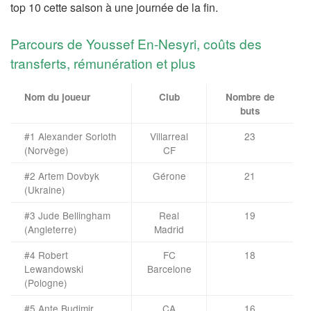
top 10 cette saison à une journée de la fin.
Parcours de Youssef En-Nesyri, coûts des
transferts, rémunération et plus
Nom du joueur
Club
Nombre de
buts
#1 Alexander Sorloth
Villarreal
23
(Norvège)
CF
#2 Artem Dovbyk
Gérone
21
(Ukraine)
#3 Jude Bellingham
Real
19
(Angleterre)
Madrid
#4 Robert
FC
18
Lewandowski
Barcelone
(Pologne)
#5 Ante Budimir
CA
16