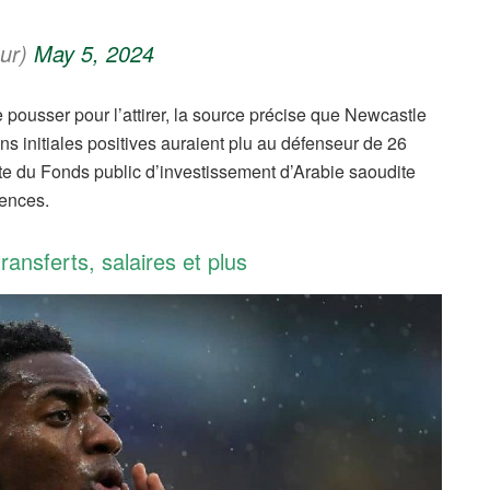
ur)
May 5, 2024
 pousser pour l’attirer, la source précise que Newcastle
ns initiales positives auraient plu au défenseur de 26
te d
u Fonds public d’investissement d’Arabie saoudite
gences.
ansferts, salaires et plus