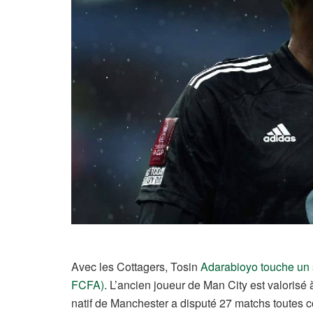
Avec les Cottagers, Tosin
Adarabioyo touche un 
FCFA)
. L’ancien joueur de Man City est valorisé 
natif de Manchester a disputé 27 matchs toutes 