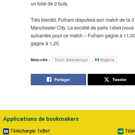
un total de 2 buts.
Très bientôt, Fulham disputera son match de la 
Manchester City. La société de paris 1xbet (vou
suivantes pour ce match – Fulham gagne à 11,00,
gagne à 1,25.
Mots-clés :
Tosin Adarabioyo
Nigéria
Partager
Tweeter
Applications de bookmakers
Télécharger 1xBet
Télé