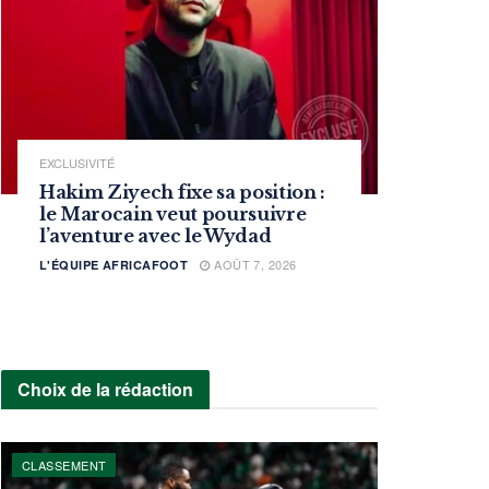
EXCLUSIVITÉ
Hakim Ziyech fixe sa position :
le Marocain veut poursuivre
l’aventure avec le Wydad
AOÛT 7, 2026
L'ÉQUIPE AFRICAFOOT
Choix de la rédaction
CLASSEMENT