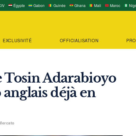
IV
Égypte
Gabon
Guinée
Ghana
Mali
Maroc
Nigé
EXCLUSIVITÉ
OFFICIALISATION
PRO
e Tosin Adarabioyo
 anglais déjà en
Mercato