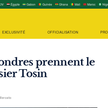
IV
Égypte
Gabon
Guinée
Ghana
Mali
Maroc
Nigé
EXCLUSIVITÉ
OFFICIALISATION
PRO
ondres prennent le
sier Tosin
Mercato