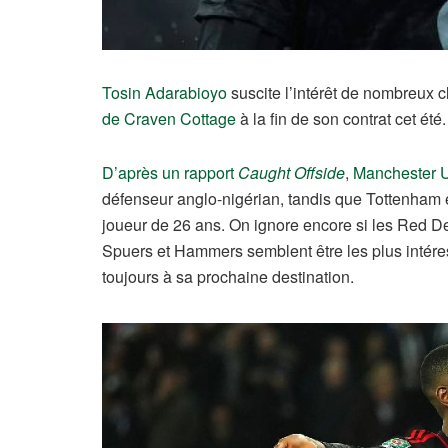
Tosin Adarabioyo
suscite l’intérêt de nombreux 
de Craven Cottage
à la fin de son contrat cet été.
D’après un rapport
Caught Offside
,
Manchester U
défenseur anglo-nigérian, tandis que Tottenham e
joueur de 26 ans. On ignore encore si les Red Devi
Spuers et Hammers semblent être les plus intéres
toujours à sa prochaine destination.