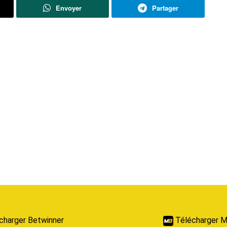
Envoyer
Partager
charger Betwinner
Télécharger M