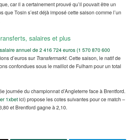
ue, car il a certainement prouvé qu’il pouvait être un
lus que Tosin s’est déjà imposé cette saison comme l’un
.
ansferts, salaires et plus
salaire annuel de 2 416 724 euros (1 570 870 600
lions d’euros sur
Transfermarkt
. Cette saison, le natif de
ons confondues sous le maillot de Fulham pour un total
6e journée du championnat d’Angleterre face à Brentford.
er 1xbet
ici) propose les cotes suivantes pour ce match –
,80 et Brentford gagne à 2,10.