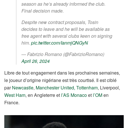
season as he’s already informed the club.
Final decision made.
Despite new contract proposals, Tosin
decides to leave and he will be available as
free agent with several clubs keen on signing
him.
pic.twitter.com/IanmjQNGyN
— Fabrizio Romano (@FabrizioRomano)
April 26, 2024
Libre de tout engagement dans les prochaines semaines,
le joueur d’origine nigériane est très courtisé. Il est ciblé
par
Newcastle
,
Manchester United, Tottenham
, Liverpool,
West Ham
, en Angleterre et
l’AS Monaco
et
l’OM
en
France.