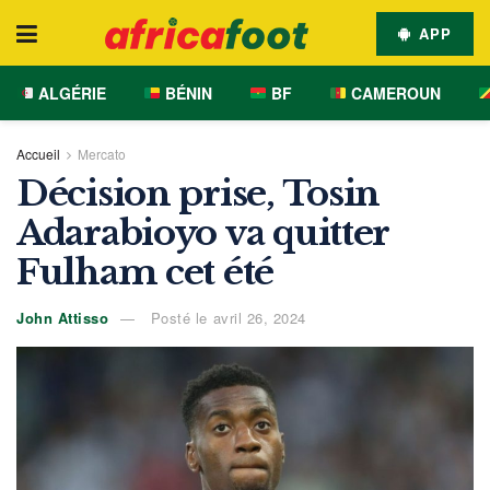
APP
ALGÉRIE
BÉNIN
BF
CAMEROUN
Accueil
Mercato
Décision prise, Tosin
Adarabioyo va quitter
Fulham cet été
John Attisso
Posté le avril 26, 2024