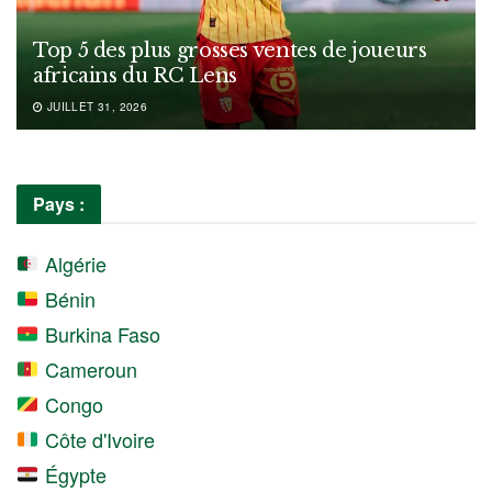
Top 5 des plus grosses ventes de joueurs
africains du RC Lens
JUILLET 31, 2026
Pays :
Algérie
Bénin
Burkina Faso
Cameroun
Congo
Côte d'Ivoire
Égypte