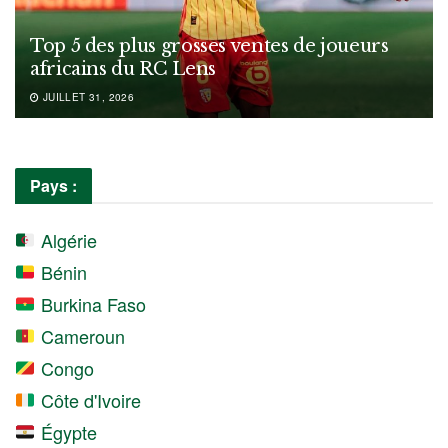
Top 5 des plus grosses ventes de joueurs
africains du RC Lens
JUILLET 31, 2026
Pays :
Algérie
Bénin
Burkina Faso
Cameroun
Congo
Côte d'Ivoire
Égypte