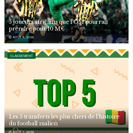
5 joueurs africains que l’OM pourrait
prendre pour 10 M€
AOÛT 5, 2026
CLASSEMENT
Les 5 transferts les plus chers de l’histoire
du football malien
AOÛT 1, 2026