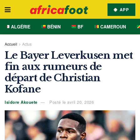
APP
ALGÉRIE
BÉNIN
BF
CAMEROUN
Accueil
Actus
Le Bayer Leverkusen met
fin aux rumeurs de
départ de Christian
Kofane
Isidore Akouete
Posté le avril 20, 2026