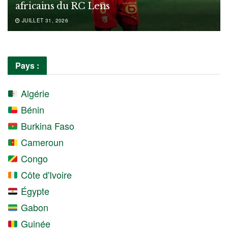
africains du RC Lens
JUILLET 31, 2026
Pays :
Algérie
Bénin
Burkina Faso
Cameroun
Congo
Côte d'Ivoire
Égypte
Gabon
Guinée