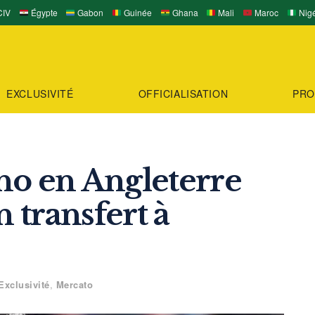
IV
Égypte
Gabon
Guinée
Ghana
Mali
Maroc
Nigé
EXCLUSIVITÉ
OFFICIALISATION
PRO
ho en Angleterre
n transfert à
Exclusivité
,
Mercato