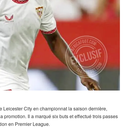
 de Leicester City en championnat la saison dernière,
 promotion. Il a marqué six buts et effectué trois passes
otion en Premier League.