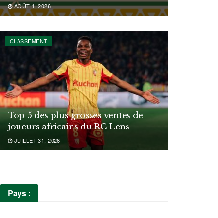
AOÛT 1, 2026
CLASSEMENT
Top 5 des plus grosses ventes de
joueurs africains du RC Lens
JUILLET 31, 2026
Pays :