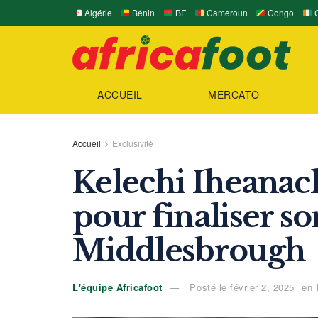
Algérie
Bénin
BF
Cameroun
Congo
C
ACCUEIL
MERCATO
Accueil
Exclusivité
Kelechi Iheanac
pour finaliser so
Middlesbrough
L'équipe Africafoot
Posté le février 2, 2025
en