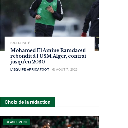
EXCLUSIVITÉ
Mohamed El Amine Ramdaoui
rebondit à l’USM Alger, contrat
jusqu’en 2030
AOÛT 7, 2026
L'ÉQUIPE AFRICAFOOT
Choix de la rédaction
CLASSEMENT