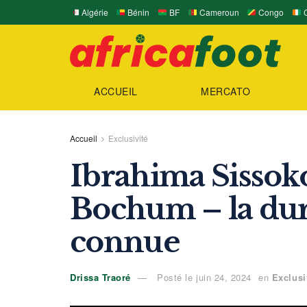
Algérie
Bénin
BF
Cameroun
Congo
C
ACCUEIL
MERCATO
Accueil
Exclusivité
Ibrahima Sissoko
Bochum – la dur
connue
Drissa Traoré
Posté le juin 24, 2024
en
Exclusi