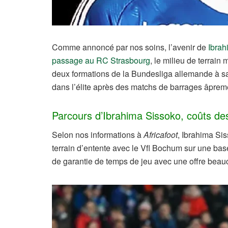
Comme annoncé par nos soins, l’avenir de
Ibrah
passage au RC Strasbourg
, le milieu de terrain
deux formations de la Bundesliga allemande à sav
dans l’élite après des matchs de barrages âprem
Parcours d’Ibrahima Sissoko, coûts des 
Selon nos informations à
Africafoot
, Ibrahima Si
terrain d’entente avec le Vfl Bochum sur une base
de garantie de temps de jeu avec une offre beauc