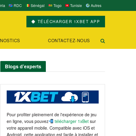
ria
RDC
Sénégal
Togo
Tunisie
Autres
TÉLÉCHARGER 1XBET APP
NOSTICS
CONTACTEZ-NOUS
Blogs d’experts
Pour profiter pleinement de l'expérience de jeu
en ligne, vous pouvez
télécharger 1xBet
sur
votre appareil mobile. Compatible avec iOS et
Android, cette application est facile à installer et