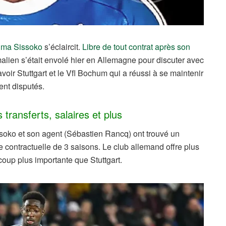
ima Sissoko
s’éclaircit.
Libre de tout contrat après son
 malien s’était envolé hier en Allemagne pour discuter avec
oir Stuttgart et le Vfl Bochum qui a réussi à se maintenir
ent disputés.
transferts, salaires et plus
ssoko et son agent (Sébastien Rancq) ont trouvé un
 contractuelle de 3 saisons. Le club allemand offre plus
oup plus importante que Stuttgart.