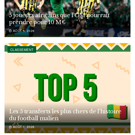
5 joueurs africains que l’OM pourrait
prendre pour 10 M€
AOÛT 5, 2026
CLASSEMENT
Les 5 transferts les plus chers de l’histoire
du football malien
AOÛT 1, 2026