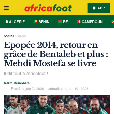
APP
ALGÉRIE
BÉNIN
BF
CAMEROUN
Accueil
Actus
Epopée 2014, retour en
grâce de Bentaleb et plus :
Mehdi Mostefa se livre
Il dit tout à Africafoot !
Naim Beneddra
Posté le juin 7, 2026 – actualisé le juin 10, 2026