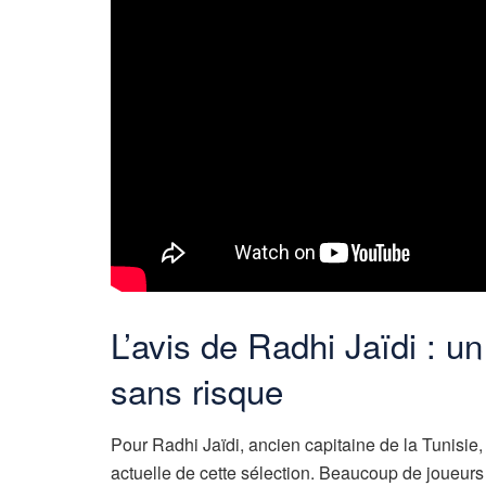
L’avis de Radhi Jaïdi : u
sans risque
Pour Radhi Jaïdi, ancien capitaine de la Tunisie
actuelle de cette sélection. Beaucoup de joueurs 