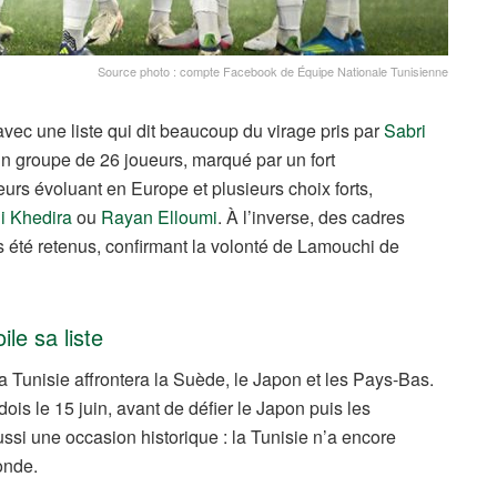
Source photo : compte Facebook de Équipe Nationale Tunisienne
vec une liste qui dit beaucoup du virage pris par
Sabri
un groupe de 26 joueurs, marqué par un fort
rs évoluant en Europe et plusieurs choix forts,
i Khedira
ou
Rayan Elloumi
. À l’inverse, des cadres
 été retenus, confirmant la volonté de Lamouchi de
le sa liste
a Tunisie affrontera la Suède, le Japon et les Pays-Bas.
is le 15 juin, avant de défier le Japon puis les
ssi une occasion historique : la Tunisie n’a encore
onde.