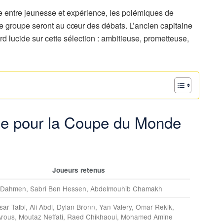
re entre jeunesse et expérience, les polémiques de
 le groupe seront au cœur des débats. L’ancien capitaine
ard lucide sur cette sélection : ambitieuse, prometteuse,
isie pour la Coupe du Monde
Joueurs retenus
Dahmen, Sabri Ben Hessen, Abdelmouhib Chamakh
ar Talbi, Ali Abdi, Dylan Bronn, Yan Valery, Omar Rekik,
rous, Moutaz Neffati, Raed Chikhaoui, Mohamed Amine