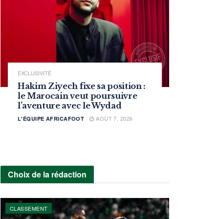
EXCLUSIVITÉ
Hakim Ziyech fixe sa position :
le Marocain veut poursuivre
l’aventure avec le Wydad
AOÛT 7, 2026
L'ÉQUIPE AFRICAFOOT
Choix de la rédaction
CLASSEMENT