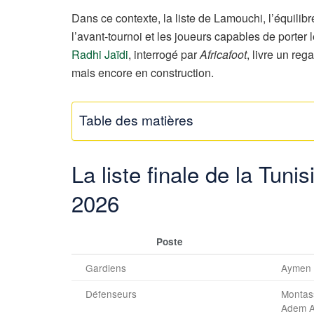
Dans ce contexte, la liste de Lamouchi, l’équilib
l’avant-tournoi et les joueurs capables de porter
Radhi Jaïdi
, interrogé par
Africafoot
, livre un reg
mais encore en construction.
Table des matières
La liste finale de la Tun
2026
Poste
Gardiens
Aymen 
Défenseurs
Montass
Adem A