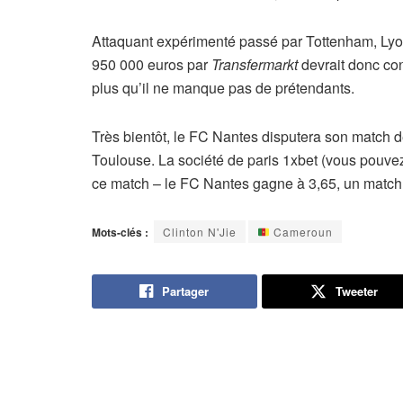
Attaquant expérimenté passé par Tottenham, Lyo
950 000 euros par
Transfermarkt
devrait donc co
plus qu’il ne manque pas de prétendants.
Très bientôt, le FC Nantes disputera son match 
Toulouse. La société de paris 1xbet (vous pouv
ce match – le FC Nantes gagne à 3,65, un match 
Mots-clés :
Clinton N'Jie
Cameroun
Partager
Tweeter