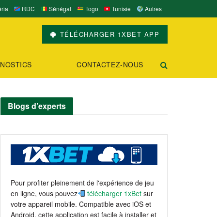
ria
RDC
Sénégal
Togo
Tunisie
Autres
TÉLÉCHARGER 1XBET APP
NOSTICS
CONTACTEZ-NOUS
Blogs d’experts
Pour profiter pleinement de l'expérience de jeu
en ligne, vous pouvez
télécharger 1xBet
sur
votre appareil mobile. Compatible avec iOS et
Android, cette application est facile à installer et