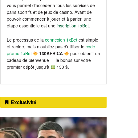
vous permet d'accéder à tous les services de
paris sportifs et de jeux de casino. Avant de
pouvoir commencer à jouer et à parier, une
étape essentielle est une
inscription 1xBet
.
Le processus de la
connexion 1xBet
est simple
et rapide, mais n’oubliez pas d'utiliser le
code
promo 1xBet
130AFRICA
pour obtenir un
cadeau de bienvenue — le bonus sur votre
premier dépôt jusqu'à
130 $.
Exclusivité