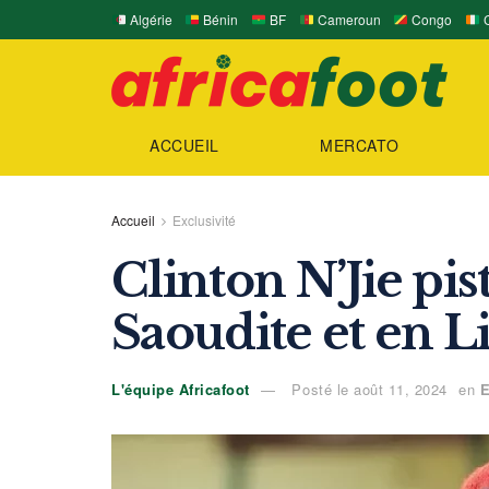
Algérie
Bénin
BF
Cameroun
Congo
C
ACCUEIL
MERCATO
Accueil
Exclusivité
Clinton N’Jie pis
Saoudite et en L
L'équipe Africafoot
Posté le août 11, 2024
en
E