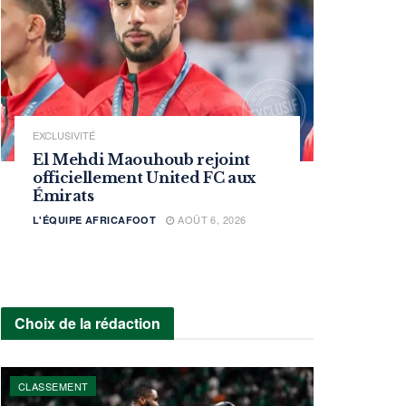
EXCLUSIVITÉ
El Mehdi Maouhoub rejoint
officiellement United FC aux
Émirats
AOÛT 6, 2026
L'ÉQUIPE AFRICAFOOT
Choix de la rédaction
CLASSEMENT