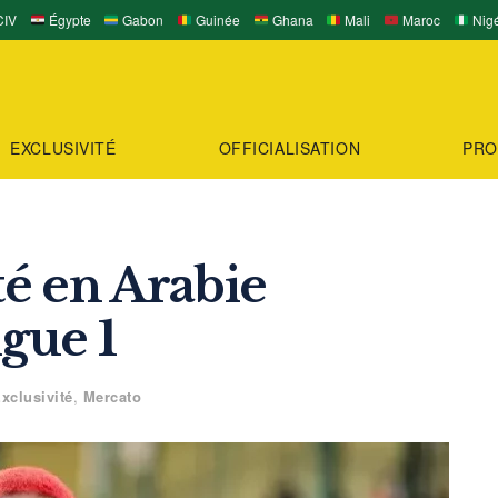
IV
Égypte
Gabon
Guinée
Ghana
Mali
Maroc
Nigé
EXCLUSIVITÉ
OFFICIALISATION
PRO
té en Arabie
igue 1
xclusivité
,
Mercato