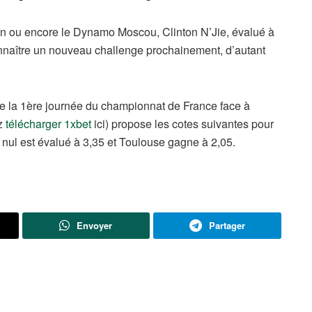
n ou encore le Dynamo Moscou, Clinton N’Jie, évalué à
nnaître un nouveau challenge prochainement, d’autant
de la 1ère journée du championnat de France face à
ez
télécharger 1xbet
ici) propose les cotes suivantes pour
nul est évalué à 3,35 et Toulouse gagne à 2,05.
Envoyer
Partager